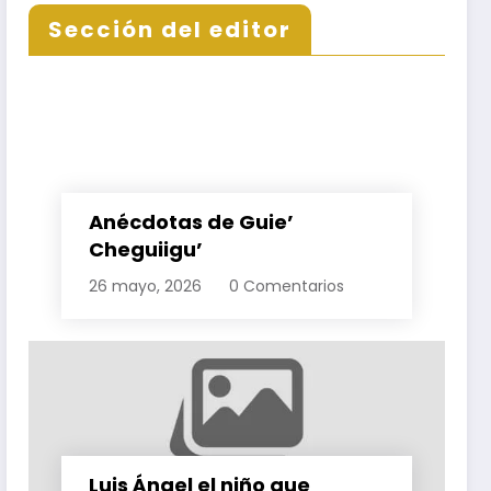
Sección del editor
Escondido, Ixtepec y en
la Matriz Juchitán.
Anécdotas de Guie’
Cheguiigu’
26 mayo, 2026
0 Comentarios
Ago
06
Luis Ángel el niño que
Algo sobre Víctor Terán
P