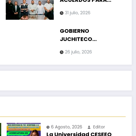
REDUCIR APAGONES Y
31 julio, 2026
MEJORAR LA
DISTRIBUCIÓN DEL
GOBIERNO
AGUA EN LA CIUDAD
JUCHITECO
DESMIENTE
26 julio, 2026
INFORMACIÓN FALSA
SOBRE SUPUESTA
TARIFA DE
MOTOTAXIS
6 Agosto, 2026
Editor
La Universidad CESEEO