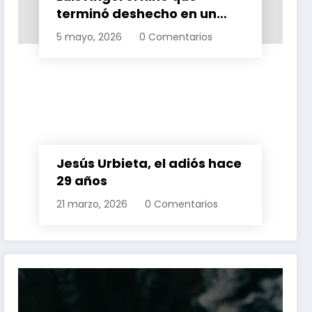
terminó deshecho en un
Editor
Cultura
mundo de violencia
5 mayo, 2026
0 Comentarios
- El escritor juchiteco presentará su reciente
Mu
libro: "Diidxadó' guendaranaxhii bibi'xhi'
po
diidxazá - Poemas de amor traducidos al
mu
zapoteco," hoy…
pu
Jesús Urbieta, el adiós hace
29 años
21 marzo, 2026
0 Comentarios