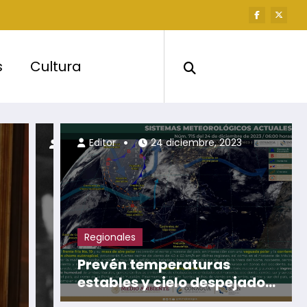
s
Cultura
Editor
4 agosto, 2026
Editor
24 diciembre, 2023
Regionales
Prevén temperaturas
estables y cielo despejado
durante este día para