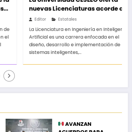
nuevas Licenciaturas acorde a las
necesidades educativas de los
Editor
Estatales
egresados de escuelas del nivel
La Licenciatura en Ingeniería en Inteligencia
medio superior
Artificial es una carrera enfocada en el
diseño, desarrollo e implementación de
sistemas inteligentes,…
AVANZAN
ACUERDOS PARA