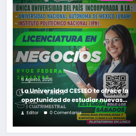
6 Agosto, 2026
La Universidad CESEEO te ofrece la
oportunidad de estudiar nuevas
Licenciaturas en los Campus
Editor
0 Comentarios
Oaxaca, Puerto Escondido,
Ixtepec y en la Matriz Juchitán.