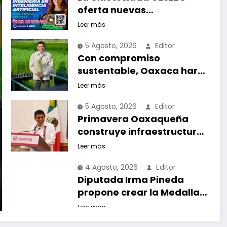
oferta nuevas
Licenciaturas acorde a las
Leer más
necesidades educativas
5 Agosto, 2026
Editor
de los egresados de
Con compromiso
escuelas del nivel medio
sustentable, Oaxaca hará
superior
equipo en la Jornada
Leer más
Nacional de Reforestación
5 Agosto, 2026
Editor
2026
Primavera Oaxaqueña
construye infraestructura
que transforma a las
Leer más
familias del estado
4 Agosto, 2026
Editor
Diputada Irma Pineda
propone crear la Medalla
“Rocío González” para
Leer más
reconocer a escritoras y