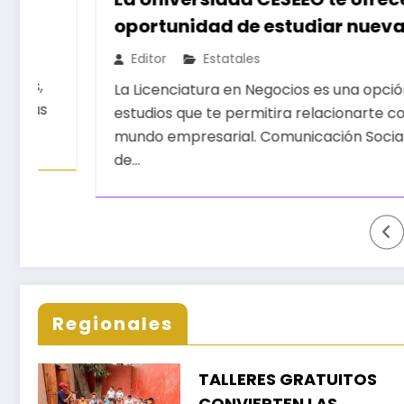
oportunidad de estudiar nuevas
Licenciaturas en los Campus
Editor
Estatales
Oaxaca, Puerto Escondido,
La Licenciatura en Negocios es una opción de
Ixtepec y en la Matriz Juchitán.
estudios que te permitira relacionarte con el
mundo empresarial. Comunicación Social
de…
Regionales
TALLERES GRATUITOS
CONVIERTEN LAS