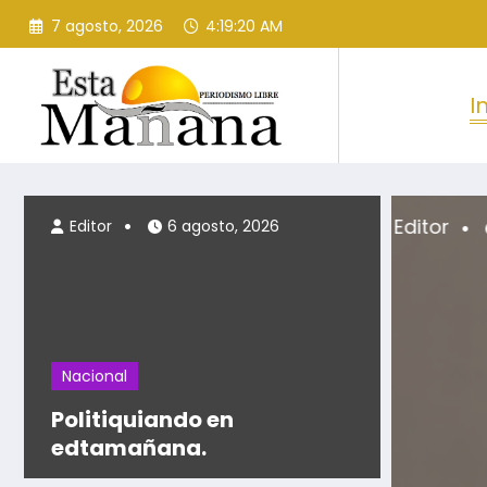
Saltar
7 agosto, 2026
4:19:22 AM
al
contenido
I
26
Edit
Editor
6 agosto, 2026
Nacional
Politiquiando en
edtamañana.