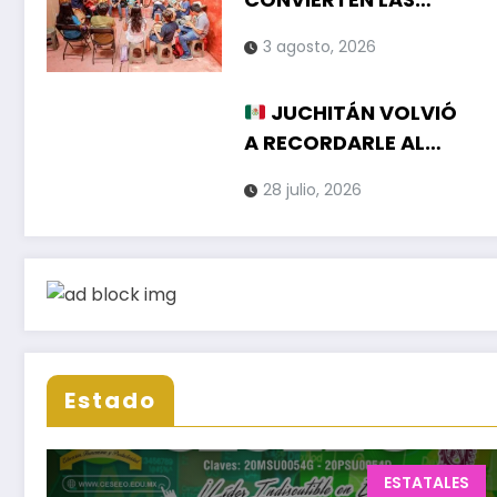
VACACIONES EN
3 agosto, 2026
NUEVOS
APRENDIZAJES PARA
JUCHITÁN VOLVIÓ
LA NIÑEZ
A RECORDARLE AL
MUNDO LA GRANDEZA
28 julio, 2026
DE SU HISTORIA Y SU
CULTURA EN EL CIERRE
DE LA GUELAGUETZA
2026
Estado
ESTATALES