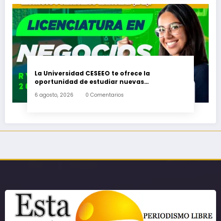
La Universidad CESEEO te ofrece la
oportunidad de estudiar nuevas
Licenciaturas en los Campus Oaxaca, Puerto
6 agosto, 2026
0 Comentarios
Escondido, Ixtepec y en la Matriz Juchitán.