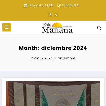
Saltar
8 agosto, 2026
2:25:16 AM
al
contenido
Month: diciembre 2024
Inicio
2024
diciembre