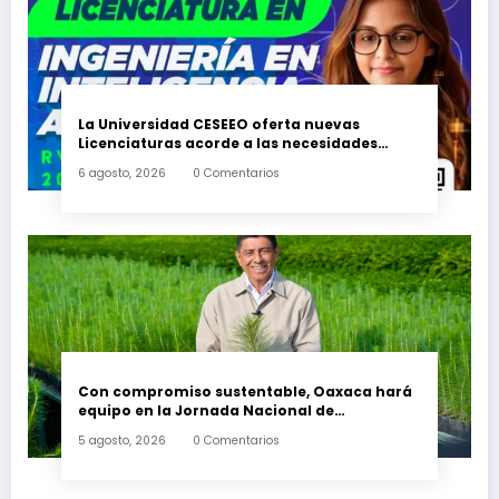
La Universidad CESEEO oferta nuevas
Licenciaturas acorde a las necesidades
educativas de los egresados de escuelas del
6 agosto, 2026
0 Comentarios
nivel medio superior
Con compromiso sustentable, Oaxaca hará
equipo en la Jornada Nacional de
Reforestación 2026
5 agosto, 2026
0 Comentarios