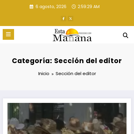
Saltar
6 agosto, 2026
2:59:30 AM
al
contenido
Categoría: Sección del editor
Inicio
Sección del editor