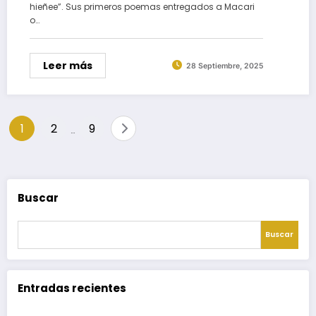
hieñee”. Sus primeros poemas entregados a Macari
o…
Leer más
28 Septiembre, 2025
Paginación
1
2
9
…
de
entradas
Buscar
Buscar
Entradas recientes