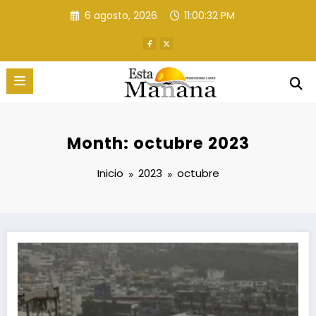
Saltar
6 agosto, 2026
11:00:33 PM
al
contenido
Month: octubre 2023
Inicio
2023
octubre