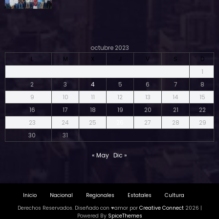
octubre 2023
L
M
X
J
V
S
D
1
2
3
4
5
6
7
8
9
10
11
12
13
14
15
16
17
18
19
20
21
22
23
24
25
26
27
28
29
30
31
« May
Dic »
Inicio
Nacional
Regionales
Estatales
Cultura
Derechos Reservados. Diseñado con ♥amor por
Creative Connect
2026 |
Powered By
SpiceThemes