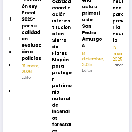
eña
Oaxaca
neumoc
i
ón Rey
aula a
coordin
oco
d
Pacal
primari
ación
para
l
2025”
a de
interins
preveni
t
por su
San
titucion
r la
a
calidad
Pedro
al en
neumon
i
en
Amuzgo
Sierra
ía
2
evaluac
s
de
2
13
ión a
Flores
8
noviembre,
12
policías
diciembre,
2025
Magón
n
2025
Editor
para
31 enero,
2
Editor
2026
protege
Ed
Editor
r
patrimo
nio
natural
de
incendi
os
forestal
es