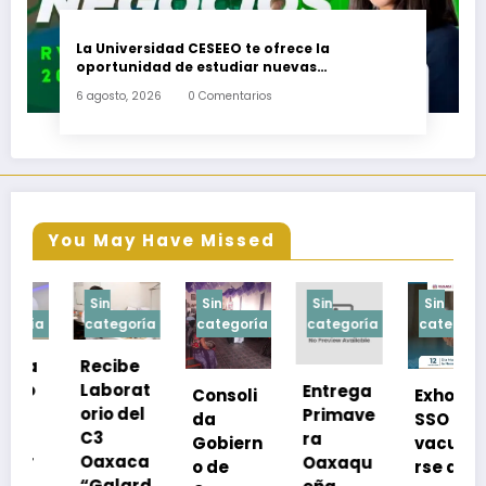
La Universidad CESEEO te ofrece la
oportunidad de estudiar nuevas
Licenciaturas en los Campus Oaxaca, Puerto
6 agosto, 2026
0 Comentarios
Escondido, Ixtepec y en la Matriz Juchitán.
You May Have Missed
Sin
Sin
Sin
Sin
categoría
categoría
categoría
categoría
c
Recibe
R
Laborat
Entrega
Consoli
Exhorta
a
orio del
Primave
da
SSO a
m
C3
ra
Gobiern
vacuna
s
Oaxaca
Oaxaqu
o de
rse de
p
“Galard