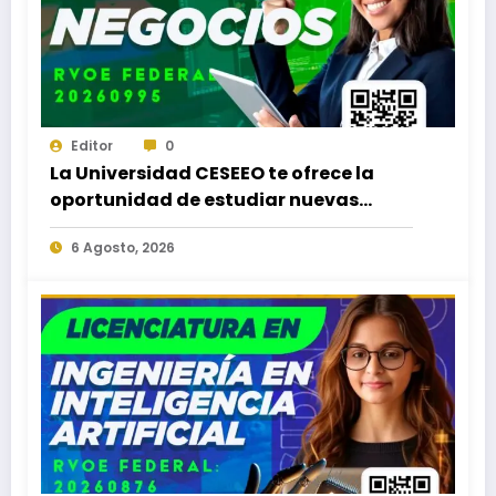
Editor
0
La Universidad CESEEO te ofrece la
oportunidad de estudiar nuevas
Licenciaturas en los Campus Oaxaca,
6 Agosto, 2026
Puerto Escondido, Ixtepec y en la
Matriz Juchitán.