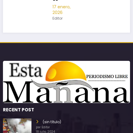
17 enero,
2026
Editor
RECENT POST
(sin título)
por Editor
18 julio, 2024