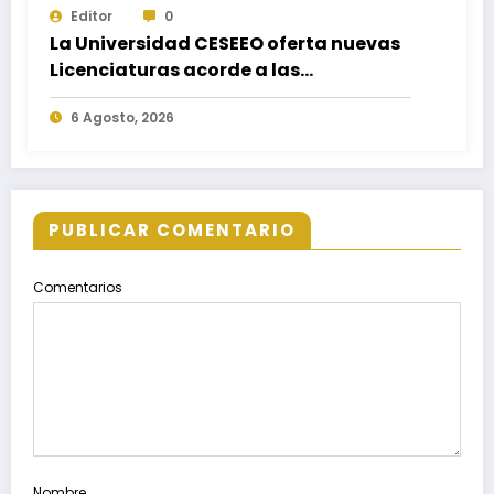
Editor
0
La Universidad CESEEO oferta nuevas
Licenciaturas acorde a las
necesidades educativas de los
6 Agosto, 2026
egresados de escuelas del nivel medio
superior
PUBLICAR COMENTARIO
Comentarios
Nombre