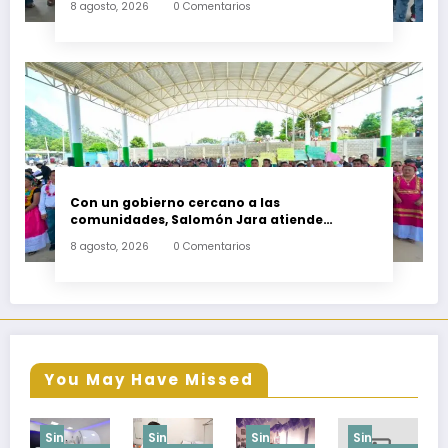
8 agosto, 2026
0 Comentarios
Con un gobierno cercano a las
comunidades, Salomón Jara atiende
necesidades apremiantes de San Miguel
8 agosto, 2026
0 Comentarios
Tenango
You May Have Missed
Sin
Sin
Sin
Sin