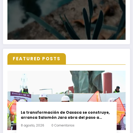
FEATURED POSTS
La transformación de Oaxaca se construye,
arranca Salomón Jara obra del paso a
desnivel en la carretera federal 190
8 agosto, 2026
0 Comentarios
kilómetro 184 + 300