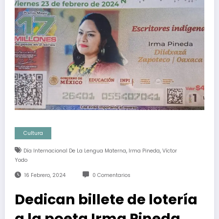
Cultura
,
,
Día Internacional De La Lengua Materna
Irma Pineda
Víctor
Yodo
16 Febrero, 2024
0 Comentarios
Dedican billete de lotería
a la poeta Irma Pineda