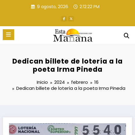
Saltar
9 agosto, 2026
2:12:23 PM
al
contenido
Dedican billete de lotería a la
poeta Irma Pineda
Inicio
2024
febrero
16
Dedican billete de lotería a la poeta Irma Pineda