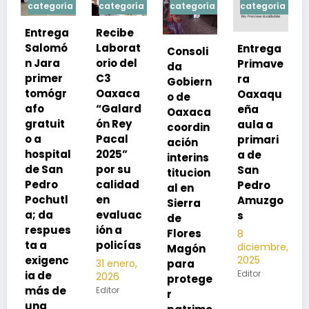
ía
categoría
categoría
categoría
categoría
a
Recibe
Laborat
Entrega
Consoli
Exhorta
orio del
Primave
da
SSO a
C3
ra
Gobiern
vacuna
Oaxaca
Oaxaqu
o de
rse de
“Galard
eña
Oaxaca
neumoc
ón Rey
aula a
coordin
oco
Pacal
primari
ación
para
l
2025”
a de
interins
preveni
por su
San
titucion
r la
calidad
Pedro
al en
neumon
l
en
Amuzgo
Sierra
ía
evaluac
s
de
13
s
ión a
Flores
8
noviembre,
policías
diciembre,
2025
Magón
2025
c
Editor
para
31 enero,
Editor
2026
protege
Editor
r