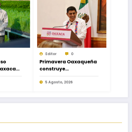
Editor
0
so
Primavera Oaxaqueña
Oaxaca
construye
 la
infraestructura que
nal de
transforma a las
5 Agosto, 2026
 2026
familias del estado