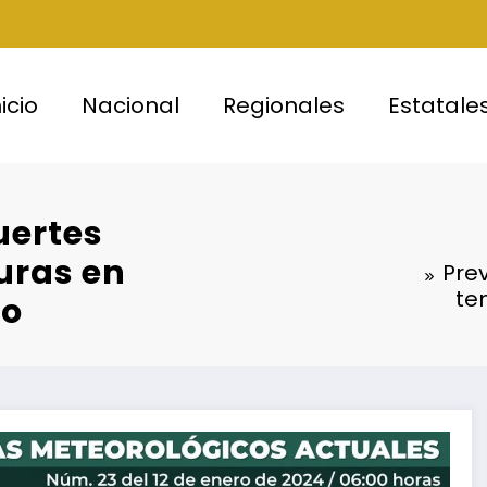
nicio
Nacional
Regionales
Estatale
uertes
uras en
Prev
te
do