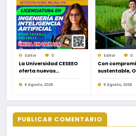
Editor
0
Editor
0
La Universidad CESEEO
Con compromi
oferta nuevas
sustentable, 
Licenciaturas acorde a
hará equipo en
las necesidades
6 Agosto, 2026
Jornada Nacio
5 Agosto, 2026
educativas de los
Reforestación
egresados de escuelas
del nivel medio
superior
PUBLICAR COMENTARIO