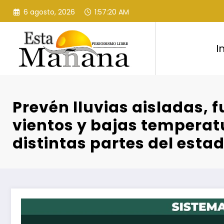
Saltar
6 agosto, 2026
1:57:21 AM
al
contenido
I
Prevén lluvias aisladas, f
vientos y bajas temperat
distintas partes del esta