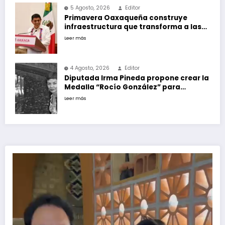
5 Agosto, 2026
Editor
Primavera Oaxaqueña construye
infraestructura que transforma a las
familias del estado
Leer más
4 Agosto, 2026
Editor
Diputada Irma Pineda propone crear la
Medalla “Rocío González” para
reconocer a escritoras y escritores de
Leer más
Oaxaca