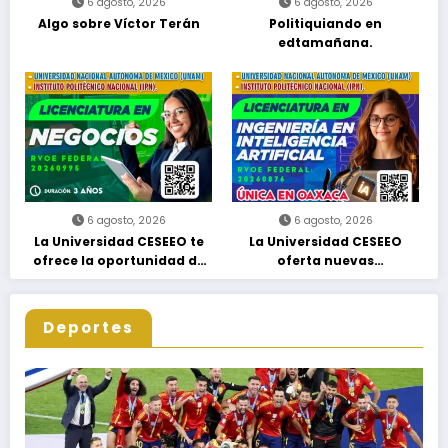
6 agosto, 2026
6 agosto, 2026
Algo sobre Víctor Terán
Politiquiando en
edtamañana.
6 agosto, 2026
6 agosto, 2026
La Universidad CESEEO te
La Universidad CESEEO
ofrece la oportunidad de
oferta nuevas
estudiar nuevas
Licenciaturas acorde a las
Licenciaturas en los
necesidades educativas de
Campus Oaxaca, Puerto
los egresados de escuelas
Deportes
Escondido, Ixtepec y en la
del nivel medio superior
Matriz Juchitán.