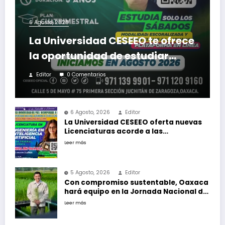
6 Agosto, 2026
La Universidad CESEEO te ofrece
la oportunidad de estudiar
nuevas Licenciaturas en los
Editor
0 Comentarios
Campus Oaxaca, Puerto
Escondido, Ixtepec y en la
6 Agosto, 2026
Editor
Matriz Juchitán.
La Universidad CESEEO oferta nuevas
Licenciaturas acorde a las
necesidades educativas de los
Leer más
egresados de escuelas del nivel medio
superior
5 Agosto, 2026
Editor
Con compromiso sustentable, Oaxaca
hará equipo en la Jornada Nacional de
Reforestación 2026
Leer más