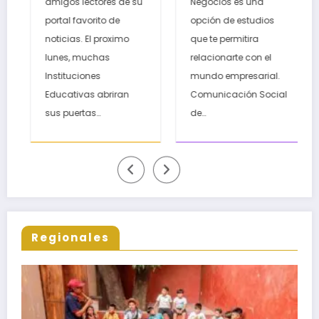
 lectores de su
Negocios es una
Ingeniería en
Oaxaca, Puerto
los egres
 favorito de
opción de estudios
Inteligencia A
Escondido,
escuelas 
as. El proximo
que te permitira
una carrera
Ixtepec y en la
nivel med
, muchas
relacionarte con el
en el diseño,
Matriz Juchitán.
superior
uciones
mundo empresarial.
e implement
ivas abriran
Comunicación Social
sistemas inte
ertas…
de…
Regionales