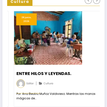
Cultura
5 mayo, 2026
Y LEYENDAS.
Invitan a particip
Istmo en exposic
ltura
,
Editor
Cultura
oz Valdivieso. Mientras las manos
Un comité de expertos sele
expondrán…