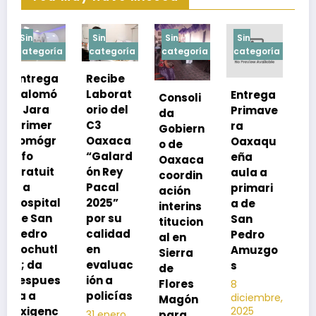
Sin
Sin
Sin
Sin
a
categoría
categoría
categoría
categoría
Recibe
Laborat
Entrega
Consoli
Exhorta
orio del
Primave
da
SSO a
C3
ra
Gobiern
vacuna
Oaxaca
Oaxaqu
o de
rse de
“Galard
eña
Oaxaca
neumoc
ón Rey
aula a
coordin
oco
Pacal
primari
ación
para
l
2025”
a de
interins
preveni
por su
San
titucion
r la
calidad
Pedro
al en
neumon
en
Amuzgo
Sierra
ía
evaluac
s
de
13
s
ión a
Flores
8
noviembre,
policías
diciembre,
2025
Magón
2025
Editor
para
31 enero,