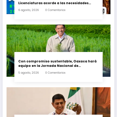
Licenciaturas acorde a las necesidades
educativas de los egresados de escuelas del
6 agosto, 2026
0 Comentarios
nivel medio superior
Con compromiso sustentable, Oaxaca hará
equipo en la Jornada Nacional de
Reforestación 2026
5 agosto, 2026
0 Comentarios