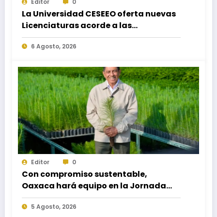
Editor
0
La Universidad CESEEO oferta nuevas
Licenciaturas acorde a las
necesidades educativas de los
6 Agosto, 2026
egresados de escuelas del nivel medio
superior
Editor
0
Con compromiso sustentable,
Oaxaca hará equipo en la Jornada
Nacional de Reforestación 2026
5 Agosto, 2026