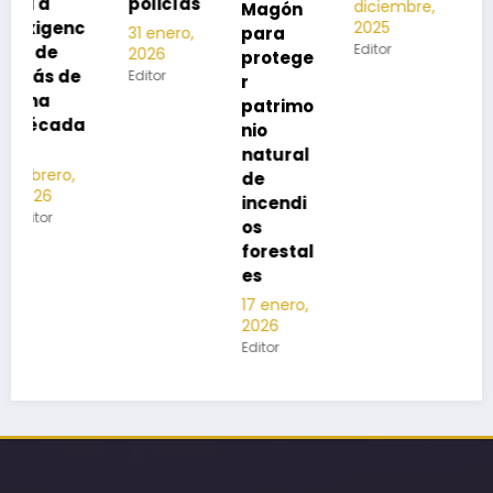
policías
diciembre,
2025
Magón
2025
Editor
para
31 enero,
Editor
2026
protege
Editor
r
patrimo
nio
natural
de
incendi
os
forestal
es
17 enero,
2026
Editor