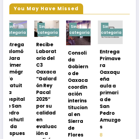
You May Have Missed
Sin
Sin
Sin
Sin
a
categoría
categoría
categoría
categoría
Recibe
Laborat
Entrega
Consoli
Exhorta
orio del
Primave
da
SSO a
C3
ra
Gobiern
vacuna
Oaxaca
Oaxaqu
o de
rse de
“Galard
eña
Oaxaca
neumoc
ón Rey
aula a
coordin
oco
Pacal
primari
ación
para
l
2025”
a de
interins
preveni
por su
San
titucion
r la
calidad
Pedro
al en
neumon
en
Amuzgo
Sierra
ía
evaluac
s
de
13
s
ión a
Flores
8
noviembre,