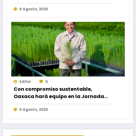
necesidades educativas de los
6 Agosto, 2026
egresados de escuelas del nivel medio
superior
Editor
0
Con compromiso sustentable,
Oaxaca hará equipo en la Jornada
Nacional de Reforestación 2026
5 Agosto, 2026