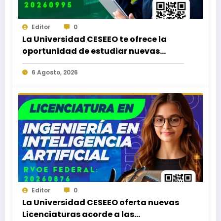
Editor
0
La Universidad CESEEO te ofrece la
oportunidad de estudiar nuevas
Licenciaturas en los Campus Oaxaca,
6 Agosto, 2026
Puerto Escondido, Ixtepec y en la
Matriz Juchitán.
Editor
0
La Universidad CESEEO oferta nuevas
Licenciaturas acorde a las