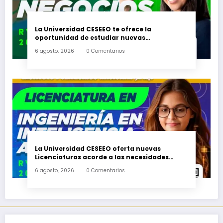
La Universidad CESEEO te ofrece la
oportunidad de estudiar nuevas
Licenciaturas en los Campus Oaxaca, Puerto
6 agosto, 2026
0 Comentarios
Escondido, Ixtepec y en la Matriz Juchitán.
La Universidad CESEEO oferta nuevas
Licenciaturas acorde a las necesidades
educativas de los egresados de escuelas del
6 agosto, 2026
0 Comentarios
nivel medio superior