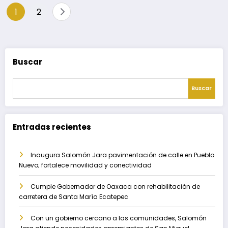
Paginación
1
2
de
entradas
Buscar
Buscar
Entradas recientes
Inaugura Salomón Jara pavimentación de calle en Pueblo
Nuevo; fortalece movilidad y conectividad
Cumple Gobernador de Oaxaca con rehabilitación de
carretera de Santa María Ecatepec
Con un gobierno cercano a las comunidades, Salomón