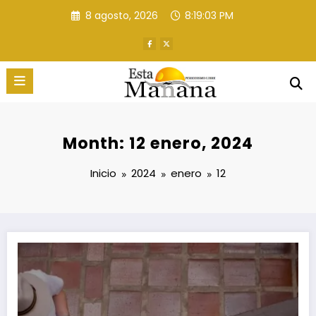
Saltar
8 agosto, 2026
8:19:04 PM
al
contenido
Month: 12 enero, 2024
Inicio
2024
enero
12