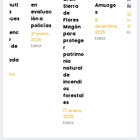
en
Amuzgo
Sierra
ía
evaluac
s
de
13
s
ión a
Flores
8
noviembre,
policías
diciembre,
2025
Magón
2025
Editor
para
31 enero,
Editor
2026
protege
Editor
r
patrimo
nio
natural
de
incendi
os
forestal
es
17 enero,
2026
Editor