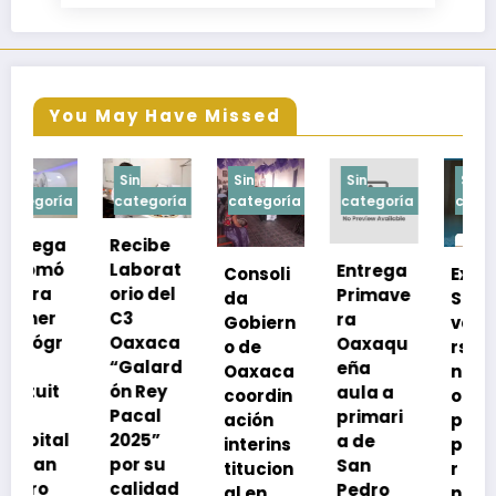
You May Have Missed
Sin
Sin
Sin
Sin
a
categoría
categoría
categoría
categoría
Recibe
Laborat
Entrega
Consoli
Exhorta
orio del
Primave
da
SSO a
C3
ra
Gobiern
vacuna
Oaxaca
Oaxaqu
o de
rse de
“Galard
eña
Oaxaca
neumoc
ón Rey
aula a
coordin
oco
Pacal
primari
ación
para
l
2025”
a de
interins
preveni
por su
San
titucion
r la
calidad
Pedro
al en
neumon