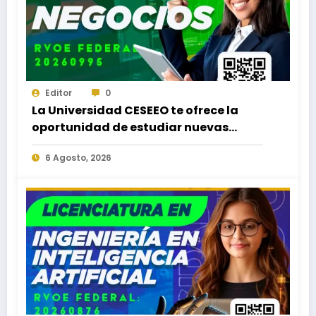
Editor
0
La Universidad CESEEO te ofrece la
oportunidad de estudiar nuevas
Licenciaturas en los Campus Oaxaca,
6 Agosto, 2026
Puerto Escondido, Ixtepec y en la
Matriz Juchitán.