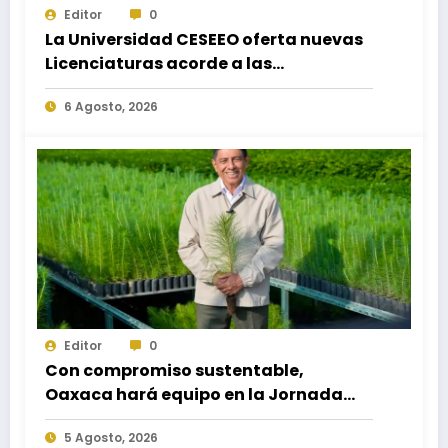
Editor
0
La Universidad CESEEO oferta nuevas
Licenciaturas acorde a las
necesidades educativas de los
6 Agosto, 2026
egresados de escuelas del nivel medio
superior
Editor
0
Con compromiso sustentable,
Oaxaca hará equipo en la Jornada
Nacional de Reforestación 2026
5 Agosto, 2026