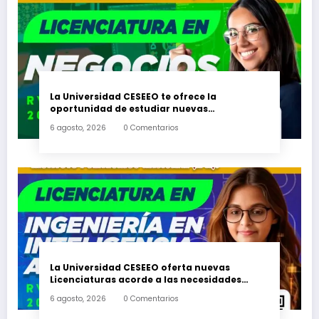
La Universidad CESEEO te ofrece la
oportunidad de estudiar nuevas
Licenciaturas en los Campus Oaxaca, Puerto
6 agosto, 2026
0 Comentarios
Escondido, Ixtepec y en la Matriz Juchitán.
La Universidad CESEEO oferta nuevas
Licenciaturas acorde a las necesidades
educativas de los egresados de escuelas del
6 agosto, 2026
0 Comentarios
nivel medio superior