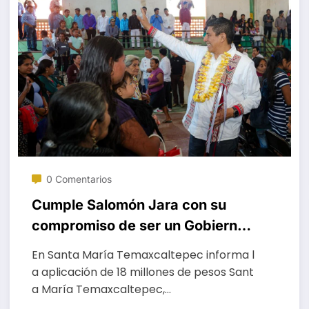
0 Comentarios
Cumple Salomón Jara con su
compromiso de ser un Gobierno
de territorio, recorre zona
En Santa María Temaxcaltepec informa l
chatina de Oaxaca
a aplicación de 18 millones de pesos Sant
a María Temaxcaltepec,…