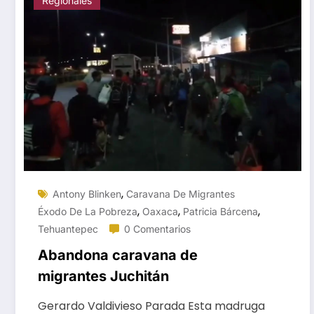
Regionales
,
Antony Blinken
Caravana De Migrantes
,
,
,
Éxodo De La Pobreza
Oaxaca
Patricia Bárcena
Tehuantepec
0 Comentarios
Abandona caravana de
migrantes Juchitán
Gerardo Valdivieso Parada Esta madruga