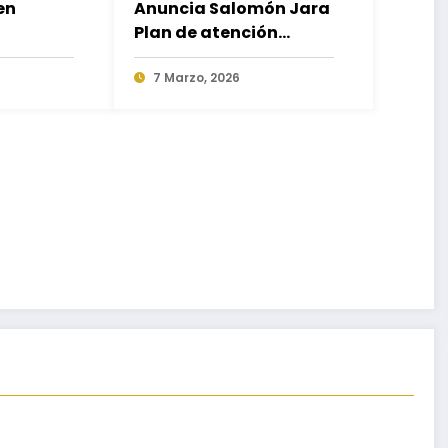
en
Anuncia Salomón Jara
Plan de atención
inmediata para sector
turístico afectado por
7 Marzo, 2026
incendio en Punta
Zicatela