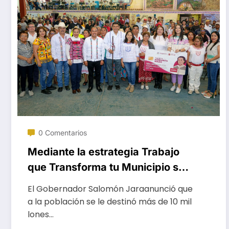
0 Comentarios
Mediante la estrategia Trabajo
que Transforma tu Municipio se
impulsa el desarrollo de San
El Gobernador Salomón Jaraanunció que
Agustín Tlacotepec
a la población se le destinó más de 10 mil
lones…