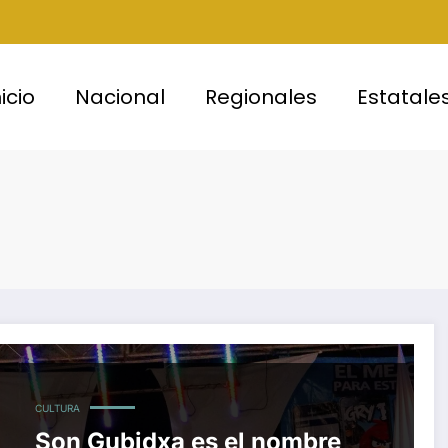
nicio
Nacional
Regionales
Estatale
CULTURA
Son Gubidxa es el nombre