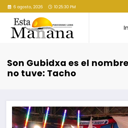
Saltar
6 agosto, 2026
10:25:32 PM
al
contenido
I
Son Gubidxa es el nombre 
no tuve: Tacho