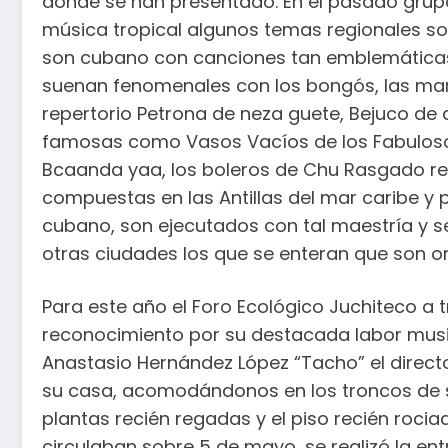
donde se han presentado. En el pasado grup
música tropical algunos temas regionales so
son cubano con canciones tan emblemáticas c
suenan fenomenales con los bongós, las marca
repertorio Petrona de neza guete, Bejuco de
famosas como Vasos Vacíos de los Fabuloso
Bcaanda yaa, los boleros de Chu Rasgado re
compuestas en las Antillas del mar caribe y 
cubano, son ejecutados con tal maestría y 
otras ciudades los que se enteran que son or
Para este año el Foro Ecológico Juchiteco a tr
reconocimiento por su destacada labor musi
Anastasio Hernández López “Tacho” el directo
su casa, acomodándonos en los troncos de su
plantas recién regadas y el piso recién rocia
circulaban sobre 5 de mayo, se realizó la entr