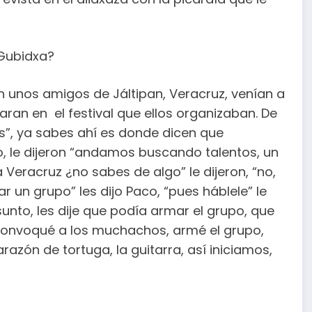
 Gubidxa?
on unos amigos de Jáltipan, Veracruz, venían a
ran en el festival que ellos organizaban. De
es”, ya sabes ahí es donde dicen que
, le dijeron “andamos buscando talentos, un
eracruz ¿no sabes de algo” le dijeron, “no,
un grupo” les dijo Paco, “pues háblele” le
sunto, les dije que podía armar el grupo, que
convoqué a los muchachos, armé el grupo,
arazón de tortuga, la guitarra, así iniciamos,