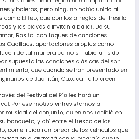
os musicales de la región han adaptado a la
nes y boleros, pero ninguno había unido al
omo El feo, que con los arreglos del tresillo
s y las claves e invitan a bailar. De su
 amor, Rosita, con toques de canciones
s Cadillacs, aportaciones propias como
lucen de tal manera como si hubieran sido
por supuesto las canciones clásicas del son
sentimiento, que cuando se han presentado en
iginarios de Juchitán, Oaxaca no lo creen.
avés del Festival del Río les hará un
cal. Por ese motivo entrevistamos a
r musical del conjunto, quien nos recibió en
 banqueta, y ahí entre el fresco de las
do, con el ruido ronronear de los vehículos que
evista en el diidxazá con la picardía que le