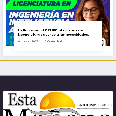
La Universidad CESEEO oferta nuevas
Licenciaturas acorde a las necesidades
educativas de los egresados de escuelas del
6 agosto, 2026
0 Comentarios
nivel medio superior