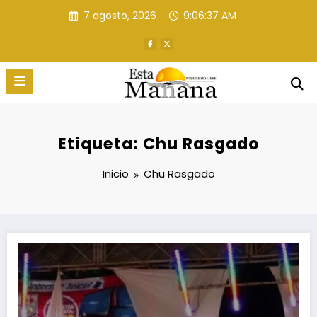
Saltar
7 agosto, 2026
9:06:38 AM
al
contenido
Etiqueta: Chu Rasgado
Inicio
Chu Rasgado