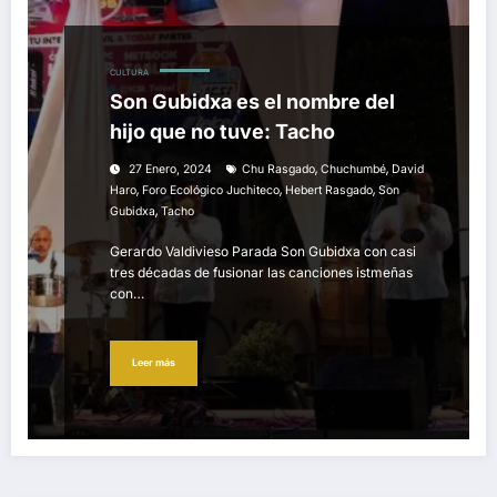
CULTURA
Son Gubidxa es el nombre del
hijo que no tuve: Tacho
,
,
27 Enero, 2024
Chu Rasgado
Chuchumbé
David
,
,
,
Haro
Foro Ecológico Juchiteco
Hebert Rasgado
Son
,
Gubidxa
Tacho
Gerardo Valdivieso Parada Son Gubidxa con casi
tres décadas de fusionar las canciones istmeñas
con…
Leer más