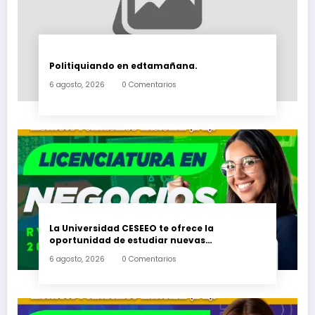
Politiquiando en edtamañana.
6 agosto, 2026
0 Comentarios
La Universidad CESEEO te ofrece la
oportunidad de estudiar nuevas
Licenciaturas en los Campus Oaxaca, Puerto
6 agosto, 2026
0 Comentarios
Escondido, Ixtepec y en la Matriz Juchitán.