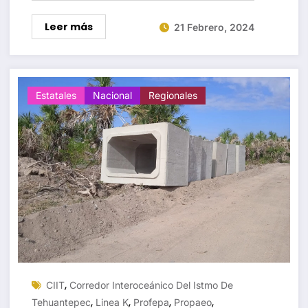
Leer más
21 Febrero, 2024
Estatales
Nacional
Regionales
,
CIIT
Corredor Interoceánico Del Istmo De
,
,
,
,
Tehuantepec
Linea K
Profepa
Propaeo