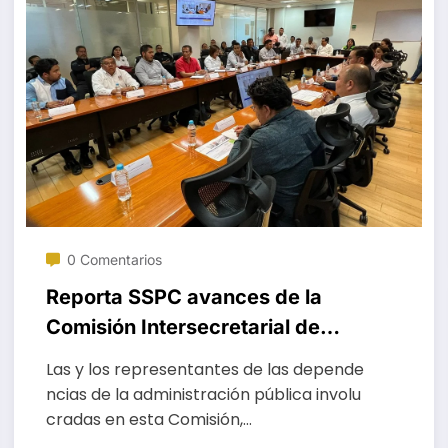
0 Comentarios
Reporta SSPC avances de la
Comisión Intersecretarial de
Ejecución Penal del Estado de
Las y los representantes de las depende
Oaxaca
ncias de la administración pública involu
cradas en esta Comisión,…