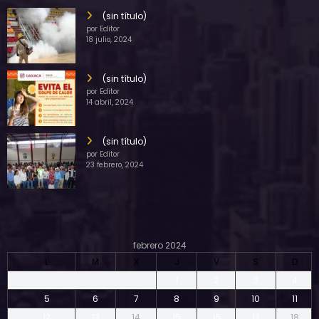
(sin título)
por Editor
18 julio, 2024
(sin título)
por Editor
14 abril, 2024
(sin título)
por Editor
23 febrero, 2024
febrero 2024
L
M
X
J
V
S
D
1
2
3
4
5
6
7
8
9
10
11
12
13
14
15
16
17
18