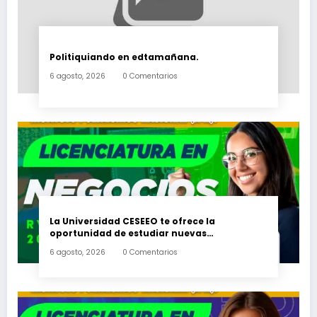
Politiquiando en edtamañana.
6 agosto, 2026
0 Comentarios
La Universidad CESEEO te ofrece la
oportunidad de estudiar nuevas
Licenciaturas en los Campus Oaxaca, Puerto
6 agosto, 2026
0 Comentarios
Escondido, Ixtepec y en la Matriz Juchitán.