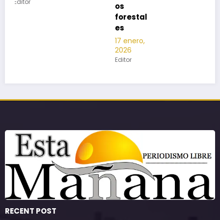
os
forestal
es
17 enero,
2026
Editor
RECENT POST