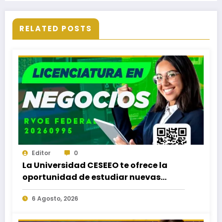
RELATED POSTS
Editor
0
La Universidad CESEEO te ofrece la
oportunidad de estudiar nuevas
Licenciaturas en los Campus Oaxaca,
6 Agosto, 2026
Puerto Escondido, Ixtepec y en la
Matriz Juchitán.