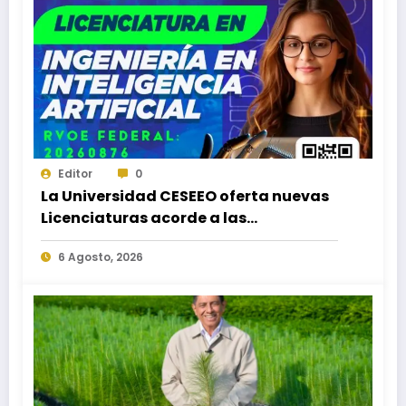
Editor
0
La Universidad CESEEO oferta nuevas
Licenciaturas acorde a las
necesidades educativas de los
6 Agosto, 2026
egresados de escuelas del nivel medio
superior