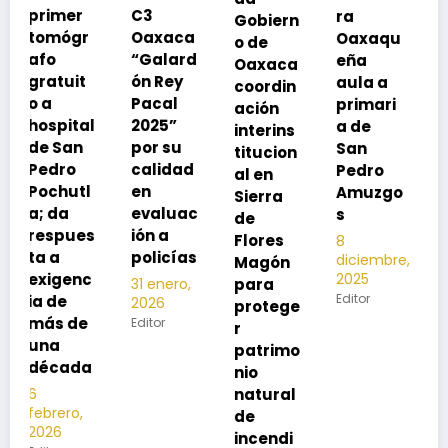
C3
ra
Gobiern
vacuna
Oaxaca
Oaxaqu
o de
rse de
“Galard
eña
Oaxaca
neumoc
ón Rey
aula a
coordin
oco
Pacal
primari
ación
para
l
2025”
a de
interins
preveni
por su
San
titucion
r la
calidad
Pedro
al en
neumon
en
Amuzgo
Sierra
ía
evaluac
s
de
13
s
ión a
Flores
8
noviembre,
policías
diciembre,
2025
Magón
2025
Editor
para
31 enero,
Editor
2026
protege
Editor
r
patrimo
nio
natural
de
incendi