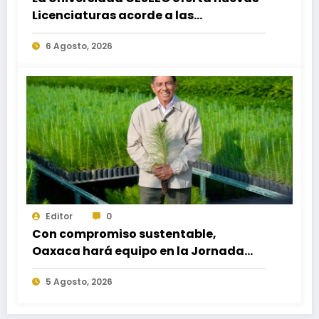
Licenciaturas acorde a las
necesidades educativas de los
6 Agosto, 2026
egresados de escuelas del nivel medio
superior
Editor
0
Con compromiso sustentable,
Oaxaca hará equipo en la Jornada
Nacional de Reforestación 2026
5 Agosto, 2026