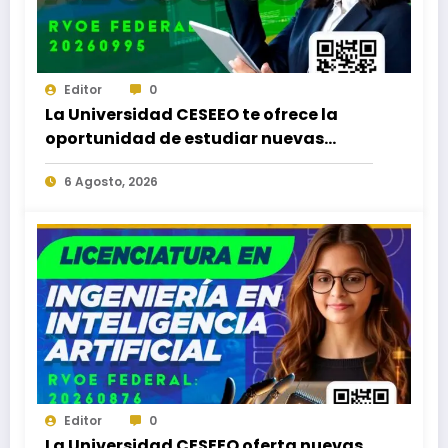
Editor
0
La Universidad CESEEO te ofrece la
oportunidad de estudiar nuevas
Licenciaturas en los Campus Oaxaca,
6 Agosto, 2026
Puerto Escondido, Ixtepec y en la
Matriz Juchitán.
Editor
0
La Universidad CESEEO oferta nuevas