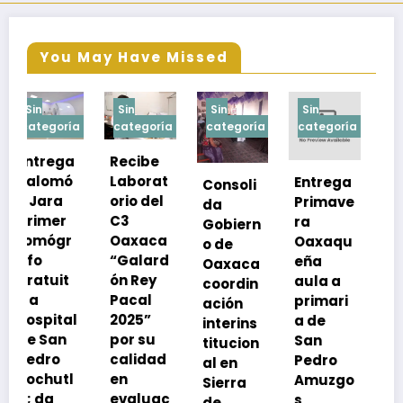
You May Have Missed
Sin
Sin
Sin
Sin
a
categoría
categoría
categoría
categoría
Recibe
Laborat
Entrega
Consoli
Exhorta
orio del
Primave
da
SSO a
C3
ra
Gobiern
vacuna
Oaxaca
Oaxaqu
o de
rse de
“Galard
eña
Oaxaca
neumoc
ón Rey
aula a
coordin
oco
Pacal
primari
ación
para
l
2025”
a de
interins
preveni
por su
San
titucion
r la
calidad
Pedro
al en
neumon
en
Amuzgo
Sierra
ía
evaluac
s
de