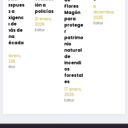
13
s
ión a
Flores
8
noviembre,
policías
diciembre,
2025
Magón
2025
Editor
para
31 enero,
Editor
2026
protege
Editor
r
patrimo
nio
natural
de
incendi
os
forestal
es
17 enero,
2026
Editor