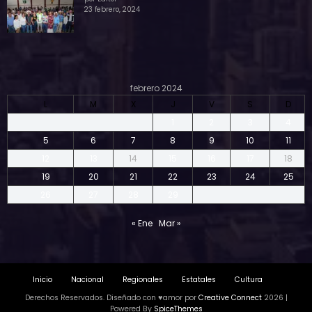
23 febrero, 2024
febrero 2024
L
M
X
J
V
S
D
1
2
3
4
5
6
7
8
9
10
11
12
13
14
15
16
17
18
19
20
21
22
23
24
25
26
27
28
29
« Ene
Mar »
Inicio
Nacional
Regionales
Estatales
Cultura
Derechos Reservados. Diseñado con ♥amor por
Creative Connect
2026 |
Powered By
SpiceThemes