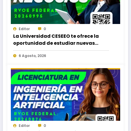
Editor
0
La Universidad CESEEO te ofrece la
oportunidad de estudiar nuevas
Licenciaturas en los Campus Oaxaca,
6 Agosto, 2026
Puerto Escondido, Ixtepec y en la
Matriz Juchitán.
Editor
0