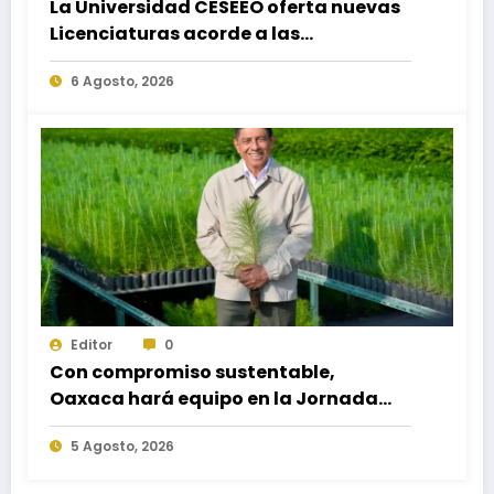
La Universidad CESEEO oferta nuevas
Licenciaturas acorde a las
necesidades educativas de los
6 Agosto, 2026
egresados de escuelas del nivel medio
superior
Editor
0
Con compromiso sustentable,
Oaxaca hará equipo en la Jornada
Nacional de Reforestación 2026
5 Agosto, 2026