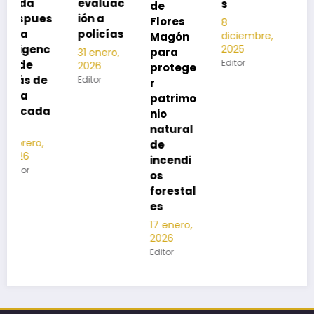
evaluac
s
de
13
s
ión a
Flores
8
noviembre,
policías
diciembre,
2025
Magón
2025
Editor
para
31 enero,
Editor
2026
protege
Editor
r
patrimo
nio
natural
de
incendi
os
forestal
es
17 enero,
2026
Editor