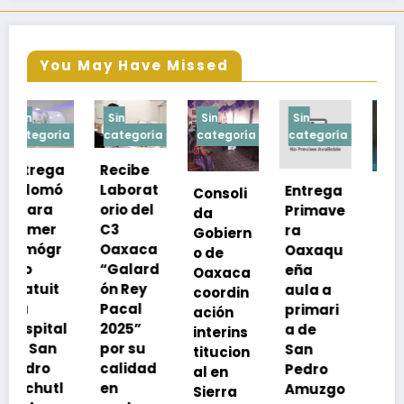
You May Have Missed
Sin
Sin
Sin
Sin
a
categoría
categoría
categoría
categoría
Recibe
Laborat
Entrega
Consoli
Exhorta
orio del
Primave
da
SSO a
C3
ra
Gobiern
vacuna
Oaxaca
Oaxaqu
o de
rse de
“Galard
eña
Oaxaca
neumoc
ón Rey
aula a
coordin
oco
Pacal
primari
ación
para
l
2025”
a de
interins
preveni
por su
San
titucion
r la
calidad
Pedro
al en
neumon
en
Amuzgo
Sierra
ía