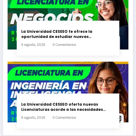
La Universidad CESEEO te ofrece la
oportunidad de estudiar nuevas
Licenciaturas en los Campus Oaxaca, Puerto
6 agosto, 2026
0 Comentarios
Escondido, Ixtepec y en la Matriz Juchitán.
La Universidad CESEEO oferta nuevas
Licenciaturas acorde a las necesidades
educativas de los egresados de escuelas del
6 agosto, 2026
0 Comentarios
nivel medio superior