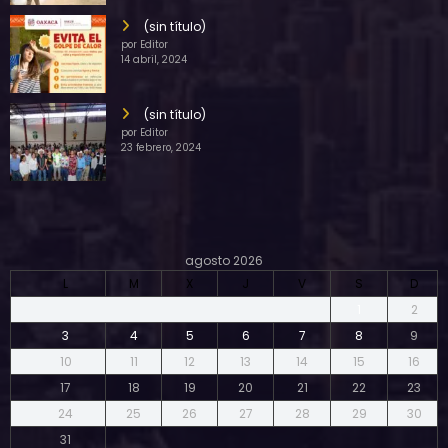
(sin título)
por Editor
14 abril, 2024
(sin título)
por Editor
23 febrero, 2024
agosto 2026
L
M
X
J
V
S
D
1
2
3
4
5
6
7
8
9
10
11
12
13
14
15
16
17
18
19
20
21
22
23
24
25
26
27
28
29
30
31