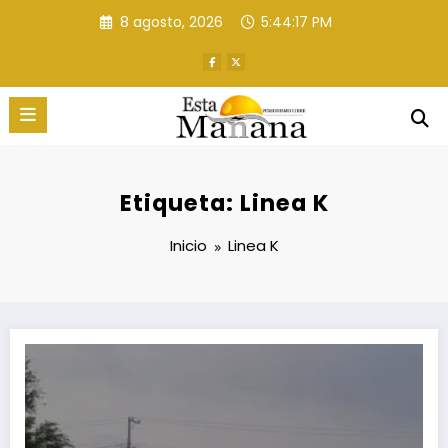
Saltar
8 agosto, 2026
5:44:18 PM
al
contenido
Etiqueta: Linea K
Inicio
Linea K