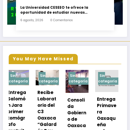
La Universidad CESEEO te ofrece la
oportunidad de estudiar nuevas
Licenciaturas en los Campus Oaxaca, Puerto
6 agosto, 2026
0 Comentarios
Escondido, Ixtepec y en la Matriz Juchitán.
You May Have Missed
Sin
Sin
Sin
Sin
a
categoría
categoría
categoría
categoría
Recibe
Laborat
Entrega
Consoli
Exhorta
orio del
Primave
da
SSO a
C3
ra
Gobiern
vacuna
Oaxaca
Oaxaqu
o de
rse de
“Galard
eña
Oaxaca
neumoc