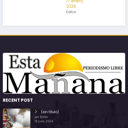
17 enero,
2026
Editor
RECENT POST
(sin título)
por Editor
18 julio, 2024