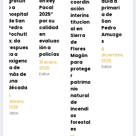
ón Rey
aula a
coordin
oco
Pacal
primari
ación
para
l
2025”
a de
interins
preveni
por su
San
titucion
r la
calidad
Pedro
al en
neumon
en
Amuzgo
Sierra
ía
evaluac
s
de
13
s
ión a
Flores
8
noviembre,
policías
diciembre,
2025
Magón
2025
Editor
para
31 enero,
Editor
2026
protege
Editor
r
patrimo
nio
natural
de
incendi
os
forestal
es