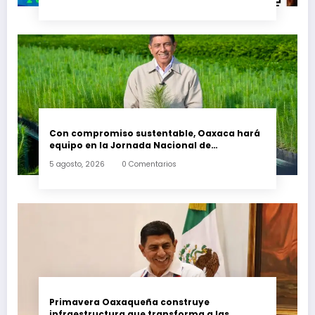
nivel medio superior
Con compromiso sustentable, Oaxaca hará
equipo en la Jornada Nacional de
Reforestación 2026
5 agosto, 2026
0 Comentarios
Primavera Oaxaqueña construye
infraestructura que transforma a las