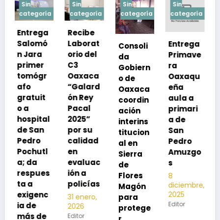
Sin
Sin
Sin
Sin
a
categoría
categoría
categoría
categoría
Recibe
Laborat
Entrega
Consoli
Exhorta
orio del
Primave
da
SSO a
C3
ra
Gobiern
vacuna
Oaxaca
Oaxaqu
o de
rse de
“Galard
eña
Oaxaca
neumoc
ón Rey
aula a
coordin
oco
Pacal
primari
ación
para
l
2025”
a de
interins
preveni
por su
San
titucion
r la
calidad
Pedro
al en
neumon
en
Amuzgo
Sierra
ía
evaluac
s
de
13
s
ión a
Flores
8
noviembre,
policías
diciembre,
2025
Magón
2025
Editor
para
31 enero,
Editor
2026
protege
Editor
r