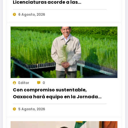
Licenciaturas acorde a las
necesidades educativas de los
6 Agosto, 2026
egresados de escuelas del nivel medio
superior
Editor
0
Con compromiso sustentable,
Oaxaca hará equipo en la Jornada
Nacional de Reforestación 2026
5 Agosto, 2026