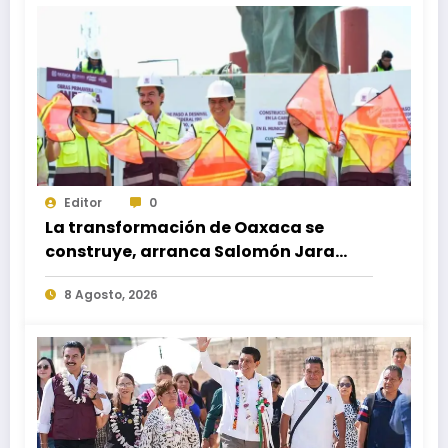
Editor
0
La transformación de Oaxaca se
construye, arranca Salomón Jara
obra del paso a desnivel en la
8 Agosto, 2026
carretera federal 190 kilómetro 184 +
300