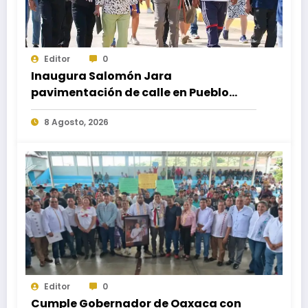
Editor
0
Inaugura Salomón Jara
pavimentación de calle en Pueblo
Nuevo; fortalece movilidad y
8 Agosto, 2026
conectividad
Editor
0
Cumple Gobernador de Oaxaca con