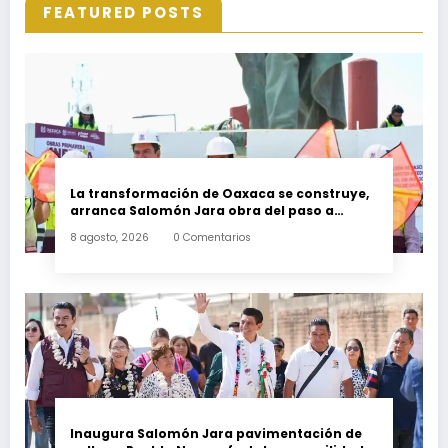
FEATURED POSTS
La transformación de Oaxaca se construye,
arranca Salomón Jara obra del paso a
desnivel en la carretera federal 190
8 agosto, 2026
0 Comentarios
kilómetro 184 + 300
Inaugura Salomón Jara pavimentación de