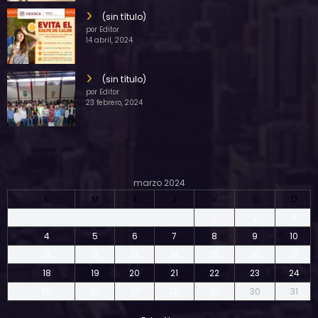
(sin título)
por Editor
14 abril, 2024
(sin título)
por Editor
23 febrero, 2024
marzo 2024
L
M
X
J
V
S
D
1
2
3
4
5
6
7
8
9
10
11
12
13
14
15
16
17
18
19
20
21
22
23
24
25
26
27
28
29
30
31