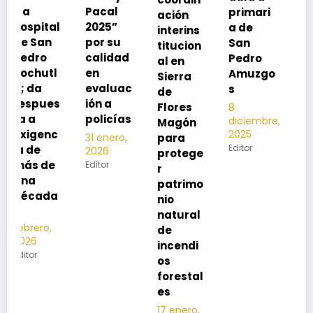
Pacal
primari
ación
para
l
2025”
a de
interins
preveni
por su
San
titucion
r la
calidad
Pedro
al en
neumon
en
Amuzgo
Sierra
ía
evaluac
s
de
13
s
ión a
Flores
8
noviembre,
policías
diciembre,
2025
Magón
2025
Editor
para
31 enero,
Editor
2026
protege
Editor
r
patrimo
nio
natural
de
incendi
os
forestal
es
17 enero,