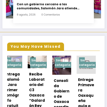
Con un gobierno cercano a las
comunidades, Salomón Jara atiende
necesidades apremiantes de San Miguel
8 agosto, 2026
0 Comentarios
Tenango
You May Have Missed
Sin
Sin
Sin
Sin
a
categoría
categoría
categoría
categoría
Recibe
Laborat
Entrega
Consoli
Exhorta
orio del
Primave
da
SSO a
C3
ra
Gobiern
vacuna
Oaxaca
Oaxaqu
o de
rse de
“Galard
eña
Oaxaca
neumoc
ón Rey
aula a
coordin
oco