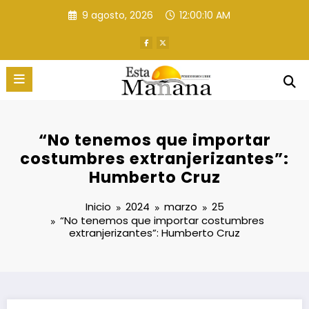
Saltar
9 agosto, 2026
12:00:11 AM
al
contenido
“No tenemos que importar
costumbres extranjerizantes”:
Humberto Cruz
Inicio
2024
marzo
25
“No tenemos que importar costumbres
extranjerizantes”: Humberto Cruz