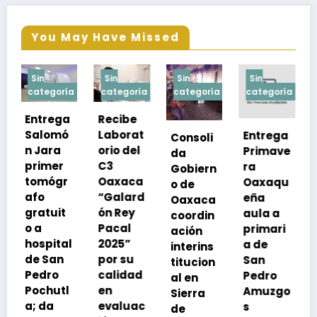
You May Have Missed
Sin
Sin
Sin
Sin
a
categoría
categoría
categoría
categoría
Recibe
Laborat
Entrega
Consoli
Exhorta
orio del
Primave
da
SSO a
C3
ra
Gobiern
vacuna
Oaxaca
Oaxaqu
o de
rse de
“Galard
eña
Oaxaca
neumoc
ón Rey
aula a
coordin
oco
Pacal
primari
ación
para
l
2025”
a de
interins
preveni
por su
San
titucion
r la
calidad
Pedro
al en
neumon
en
Amuzgo
Sierra
ía
evaluac
s
de
13