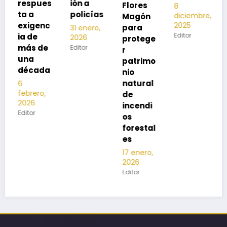
s
ión a
Flores
8
noviembre,
policías
diciembre,
2025
Magón
2025
Editor
para
31 enero,
Editor
2026
protege
Editor
r
patrimo
nio
natural
de
incendi
os
forestal
es
17 enero,
2026
Editor