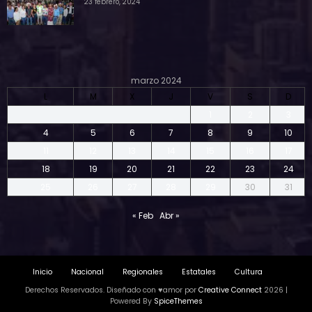
23 febrero, 2024
marzo 2024
L
M
X
J
V
S
D
1
2
3
4
5
6
7
8
9
10
11
12
13
14
15
16
17
18
19
20
21
22
23
24
25
26
27
28
29
30
31
« Feb
Abr »
Inicio
Nacional
Regionales
Estatales
Cultura
Derechos Reservados. Diseñado con ♥amor por
Creative Connect
2026 |
Powered By
SpiceThemes