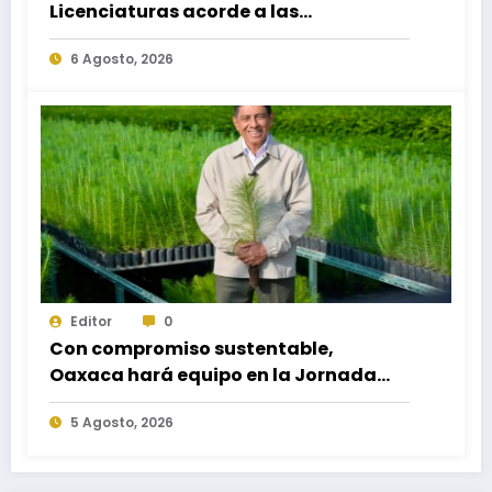
Licenciaturas acorde a las
necesidades educativas de los
6 Agosto, 2026
egresados de escuelas del nivel medio
superior
Editor
0
Con compromiso sustentable,
Oaxaca hará equipo en la Jornada
Nacional de Reforestación 2026
5 Agosto, 2026