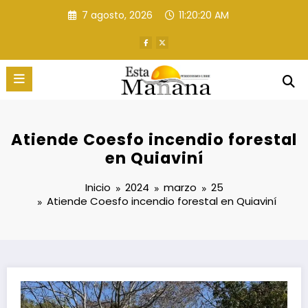
Saltar
7 agosto, 2026
11:20:21 AM
al
contenido
Atiende Coesfo incendio forestal
en Quiaviní
Inicio
2024
marzo
25
Atiende Coesfo incendio forestal en Quiaviní