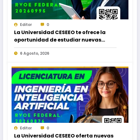
Editor
0
La Universidad CESEEO te ofrece la
oportunidad de estudiar nuevas
Licenciaturas en los Campus Oaxaca,
6 Agosto, 2026
Puerto Escondido, Ixtepec y en la
Matriz Juchitán.
Editor
0
La Universidad CESEEO oferta nuevas