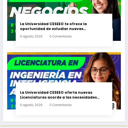
La Universidad CESEEO te ofrece la
oportunidad de estudiar nuevas
Licenciaturas en los Campus Oaxaca, Puerto
6 agosto, 2026
0 Comentarios
Escondido, Ixtepec y en la Matriz Juchitán.
La Universidad CESEEO oferta nuevas
Licenciaturas acorde a las necesidades
educativas de los egresados de escuelas del
6 agosto, 2026
0 Comentarios
nivel medio superior