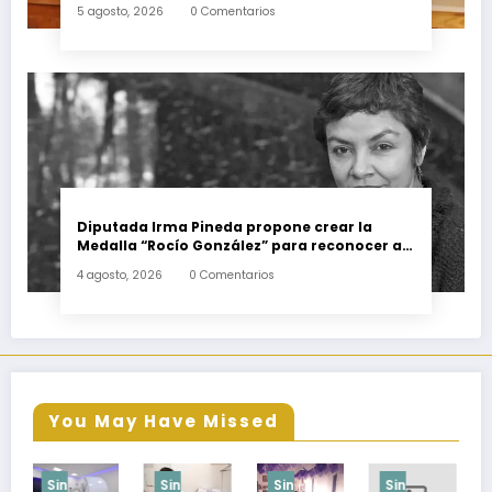
familias del estado
5 agosto, 2026
0 Comentarios
Diputada Irma Pineda propone crear la
Medalla “Rocío González” para reconocer a
escritoras y escritores de Oaxaca
4 agosto, 2026
0 Comentarios
You May Have Missed
Sin
Sin
Sin
Sin