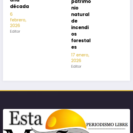
patrimo
nio
natural
de
incendi
os
forestal
es
17 enero,
2026
Editor