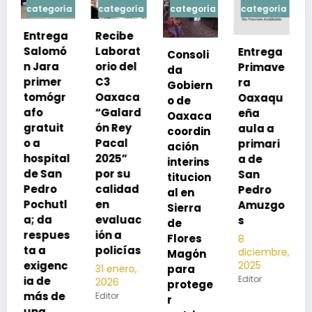
a
categoría
categoría
categoría
categoría
Recibe
Laborat
Entrega
Consoli
Exhorta
orio del
Primave
da
SSO a
C3
ra
Gobiern
vacuna
Oaxaca
Oaxaqu
o de
rse de
“Galard
eña
Oaxaca
neumoc
ón Rey
aula a
coordin
oco
Pacal
primari
ación
para
l
2025”
a de
interins
preveni
por su
San
titucion
r la
calidad
Pedro
al en
neumon
en
Amuzgo
Sierra
ía
evaluac
s
de
13
s
ión a
Flores
8
noviembre,
policías
diciembre,
2025
Magón
2025
Editor
para
31 enero,
Editor
2026
protege
Editor
r