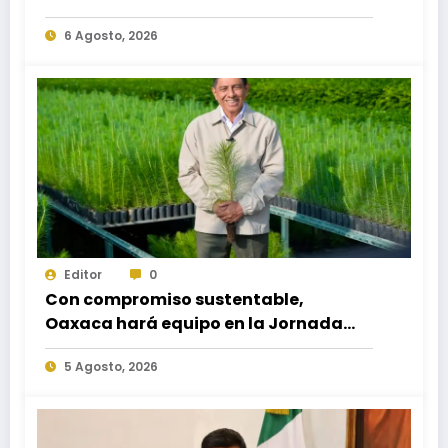
necesidades educativas de los
6 Agosto, 2026
egresados de escuelas del nivel medio
superior
Editor
0
Con compromiso sustentable,
Oaxaca hará equipo en la Jornada
Nacional de Reforestación 2026
5 Agosto, 2026