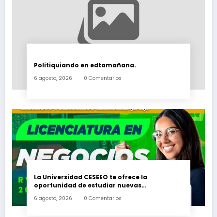
Politiquiando en edtamañana.
6 agosto, 2026
0 Comentarios
La Universidad CESEEO te ofrece la
oportunidad de estudiar nuevas
Licenciaturas en los Campus Oaxaca, Puerto
6 agosto, 2026
0 Comentarios
Escondido, Ixtepec y en la Matriz Juchitán.