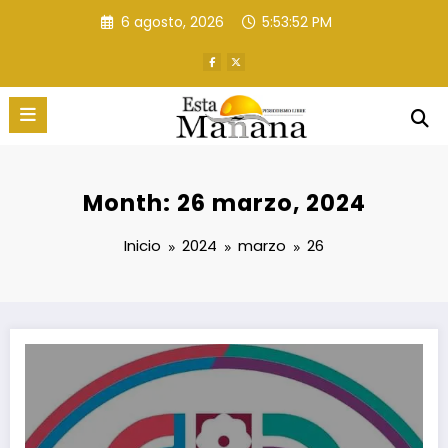
Saltar
6 agosto, 2026
5:53:53 PM
al
contenido
Month: 26 marzo, 2024
Inicio
2024
marzo
26