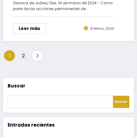
Oaxaca de Juárez, Oax. 14 de marzo de 2024.- Como
parte de las acciones permanentes de…
Leer más
15 Marzo, 2024
Paginación
1
2
de
entradas
Buscar
Buscar
Entradas recientes