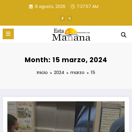
Saltar
8 agosto, 2026
7:37:58 AM
al
contenido
Month: 15 marzo, 2024
Inicio
2024
marzo
15