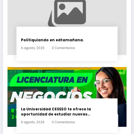
Politiquiando en edtamañana.
6 agosto, 2026
0 Comentarios
La Universidad CESEEO te ofrece la
oportunidad de estudiar nuevas
Licenciaturas en los Campus Oaxaca, Puerto
6 agosto, 2026
0 Comentarios
Escondido, Ixtepec y en la Matriz Juchitán.