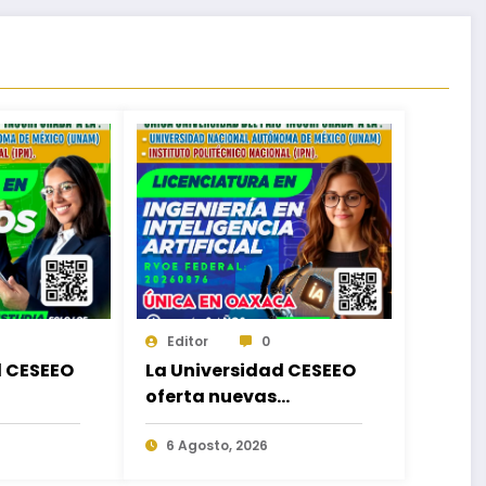
Editor
0
d CESEEO
La Universidad CESEEO
oferta nuevas
de
Licenciaturas acorde a
as
las necesidades
6 Agosto, 2026
en los
educativas de los