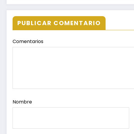
Minas
Campus Oaxa
Puerto Escond
Ixtepec y en la
PUBLICAR COMENTARIO
Juchitán.
Comentarios
Nombre