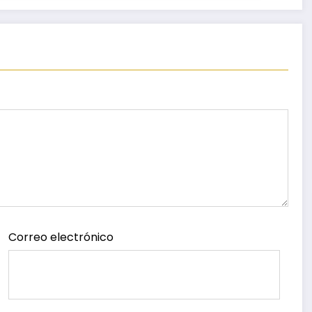
ca,
egresados de escuelas
ido,
del nivel medio
 Matriz
superior
Correo electrónico