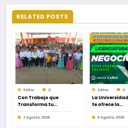
RELATED POSTS
Editor
0
Editor
0
Con Trabajo que
La Universida
Transforma tu
te ofrece la
Municipio, Salomón
oportunidad 
Jara impulsa el
7 Agosto, 2026
estudiar nuev
6 Agosto, 2026
desarrollo de Santiago
Licenciaturas 