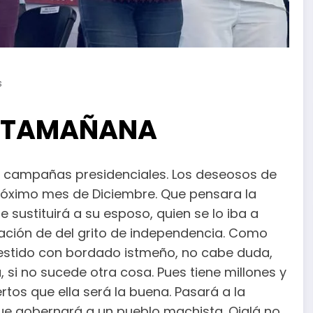
s
ESTAMAÑANA
as campañas presidenciales. Los deseosos de
próximo mes de Diciembre. Que pensara la
 sustituirá a su esposo, quien se lo iba a
ebración de del grito de independencia. Como
vestido con bordado istmeño, no cabe duda,
 si no sucede otra cosa. Pues tiene millones y
tos que ella será la buena. Pasará a la
que gobernará a un pueblo machista. Ojalá no