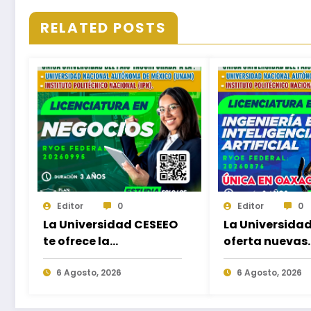
RELATED POSTS
Editor
0
Editor
0
La Universidad CESEEO
La Universida
te ofrece la
oferta nuevas
oportunidad de
Licenciaturas 
estudiar nuevas
6 Agosto, 2026
las necesidad
6 Agosto, 2026
Licenciaturas en los
educativas de 
Campus Oaxaca,
egresados de 