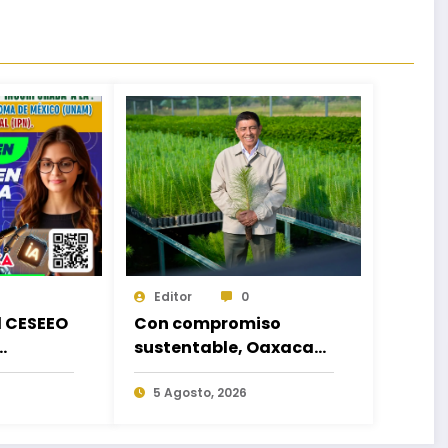
Editor
0
d CESEEO
Con compromiso
sustentable, Oaxaca
acorde a
hará equipo en la
es
Jornada Nacional de
5 Agosto, 2026
los
Reforestación 2026
escuelas