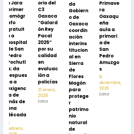
orio del
Primave
da
SSO a
C3
ra
Gobiern
vacuna
Oaxaca
Oaxaqu
o de
rse de
“Galard
eña
Oaxaca
neumoc
ón Rey
aula a
coordin
oco
Pacal
primari
ación
para
l
2025”
a de
interins
preveni
por su
San
titucion
r la
calidad
Pedro
al en
neumon
en
Amuzgo
Sierra
ía
evaluac
s
de
13
s
ión a
Flores
8
noviembre,
policías
diciembre,
2025
Magón
2025
Editor
para
31 enero,
Editor
2026
protege
Editor
r
patrimo
nio
natural
de