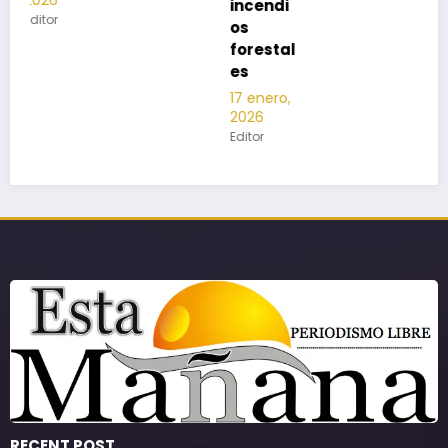
incendi
os
forestal
es
17 enero,
2026
Editor
RECENT POST