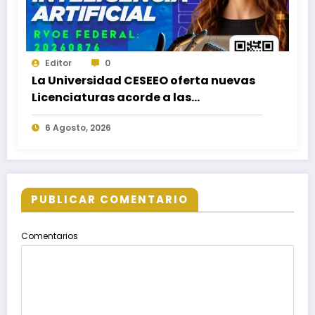
Editor
0
La Universidad CESEEO oferta nuevas
Licenciaturas acorde a las
necesidades educativas de los
6 Agosto, 2026
egresados de escuelas del nivel medio
superior
PUBLICAR COMENTARIO
Comentarios