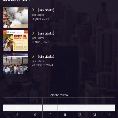
(sin título)
por Editor
18 julio, 2024
(sin título)
por Editor
14 abril, 2024
(sin título)
por Editor
23 febrero, 2024
enero 2024
L
M
X
J
V
S
D
1
2
3
4
5
6
7
8
9
10
11
12
13
14