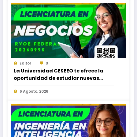
Editor
0
La Universidad CESEEO te ofrece la
oportunidad de estudiar nuevas
Licenciaturas en los Campus Oaxaca,
6 Agosto, 2026
Puerto Escondido, Ixtepec y en la
Matriz Juchitán.