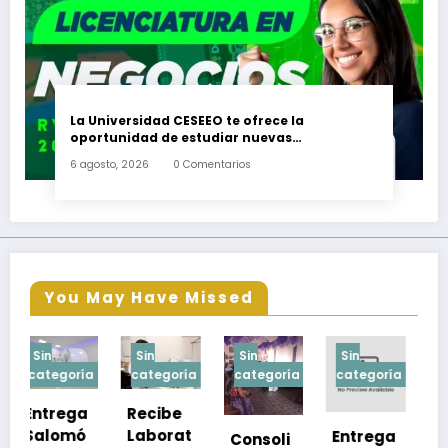
La Universidad CESEEO te ofrece la
oportunidad de estudiar nuevas
Licenciaturas en los Campus Oaxaca, Puerto
6 agosto, 2026
0 Comentarios
Escondido, Ixtepec y en la Matriz Juchitán.
You May Have Missed
Sin
Sin
Sin
Sin
a
categoría
categoría
categoría
categoría
Recibe
Laborat
Entrega
Consoli
Exhorta