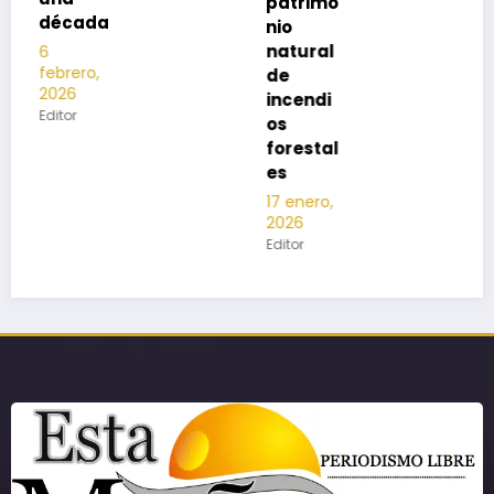
patrimo
nio
natural
de
incendi
os
forestal
es
17 enero,
2026
Editor