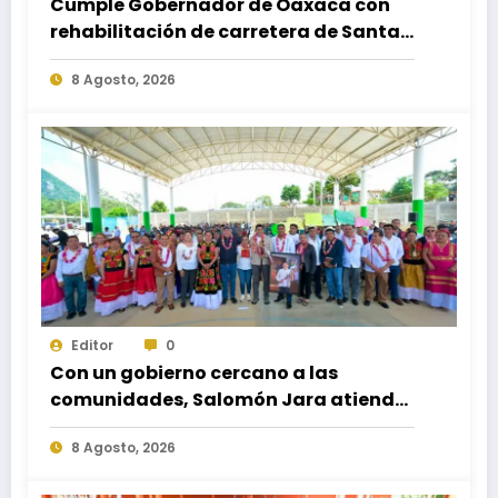
Cumple Gobernador de Oaxaca con
rehabilitación de carretera de Santa
María Ecatepec
8 Agosto, 2026
Editor
0
Con un gobierno cercano a las
comunidades, Salomón Jara atiende
necesidades apremiantes de San
8 Agosto, 2026
Miguel Tenango