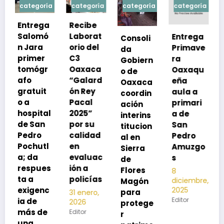
a
categoría
categoría
categoría
categoría
Recibe
Laborat
Entrega
Consoli
Exhorta
orio del
Primave
da
SSO a
C3
ra
Gobiern
vacuna
Oaxaca
Oaxaqu
o de
rse de
“Galard
eña
Oaxaca
neumoc
ón Rey
aula a
coordin
oco
Pacal
primari
ación
para
l
2025”
a de
interins
preveni
por su
San
titucion
r la
calidad
Pedro
al en
neumon
en
Amuzgo
Sierra
ía
evaluac
s
de
13
s
ión a
Flores
8
noviembre,
policías
diciembre,
2025
Magón
2025
Editor
para
31 enero,
Editor
2026
protege
Editor
r