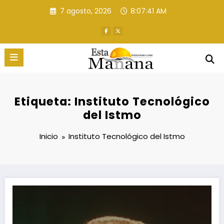
Saltar
7 agosto, 2026
8:07:41 AM
al
contenido
Etiqueta: Instituto Tecnológico
del Istmo
Inicio
Instituto Tecnológico del Istmo