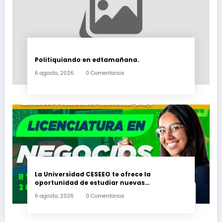
Politiquiando en edtamañana.
6 agosto, 2026
0 Comentarios
La Universidad CESEEO te ofrece la
oportunidad de estudiar nuevas
Licenciaturas en los Campus Oaxaca, Puerto
6 agosto, 2026
0 Comentarios
Escondido, Ixtepec y en la Matriz Juchitán.