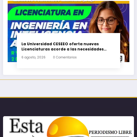
La Universidad CESEEO oferta nuevas
Licenciaturas acorde a las necesidades
educativas de los egresados de escuelas del
6 agosto, 2026
0 Comentarios
nivel medio superior