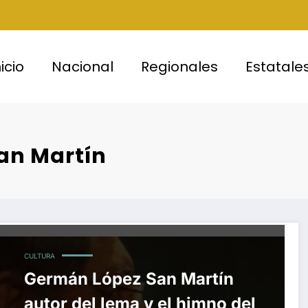
nicio
Nacional
Regionales
Estatale
an Martín
CULTURA
Germán López San Martín
autor del lema y el himno del