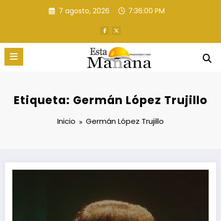
Saltar
7 agosto, 2026
7:36:00 PM
al
contenido
Etiqueta: Germán López Trujillo
Inicio
Germán López Trujillo