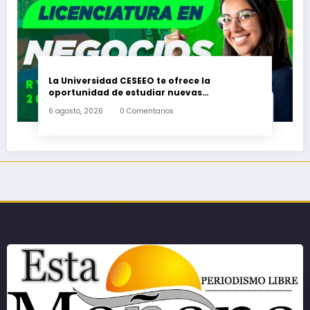
La Universidad CESEEO te ofrece la
oportunidad de estudiar nuevas
Licenciaturas en los Campus Oaxaca, Puerto
6 agosto, 2026
0 Comentarios
Escondido, Ixtepec y en la Matriz Juchitán.