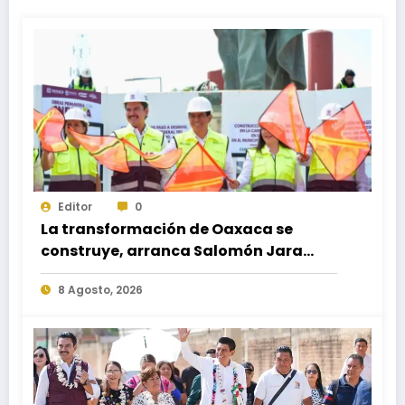
Editor
0
La transformación de Oaxaca se
construye, arranca Salomón Jara
obra del paso a desnivel en la
8 Agosto, 2026
carretera federal 190 kilómetro 184 +
300