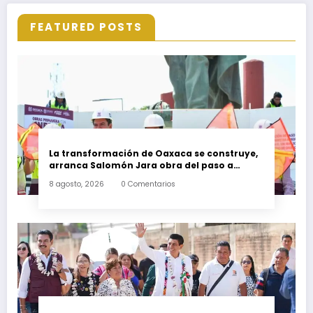
FEATURED POSTS
La transformación de Oaxaca se construye,
arranca Salomón Jara obra del paso a
desnivel en la carretera federal 190
8 agosto, 2026
0 Comentarios
kilómetro 184 + 300