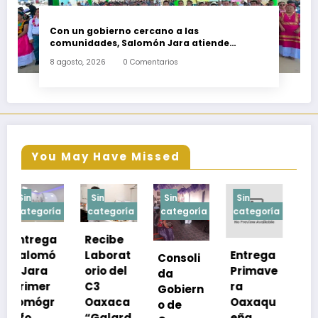
Con un gobierno cercano a las
comunidades, Salomón Jara atiende
necesidades apremiantes de San Miguel
8 agosto, 2026
0 Comentarios
Tenango
You May Have Missed
Sin
Sin
Sin
Sin
a
categoría
categoría
categoría
categoría
Recibe
Laborat
Entrega
Consoli
Exhorta
orio del
Primave
da
SSO a
C3
ra
Gobiern
vacuna
Oaxaca
Oaxaqu
o de
rse de
“Galard
eña