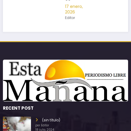
17 enero,
2026
Editor
RECENT POST
(sin título)
por Editor
18 julio, 2024