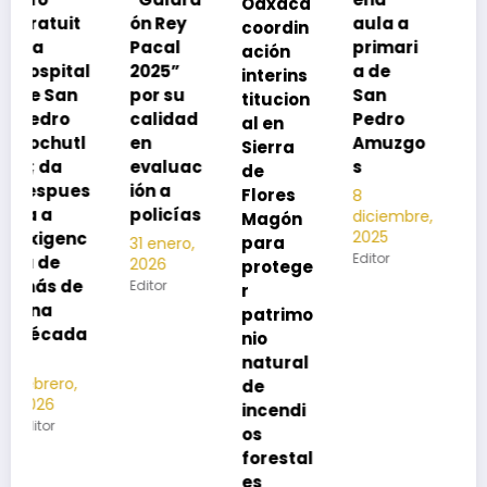
Oaxaca
neumoc
ón Rey
aula a
coordin
oco
Pacal
primari
ación
para
l
2025”
a de
interins
preveni
por su
San
titucion
r la
calidad
Pedro
al en
neumon
en
Amuzgo
Sierra
ía
evaluac
s
de
13
s
ión a
Flores
8
noviembre,
policías
diciembre,
2025
Magón
2025
Editor
para
31 enero,
Editor
2026
protege
Editor
r
patrimo
nio
natural
de
incendi
os
forestal
es