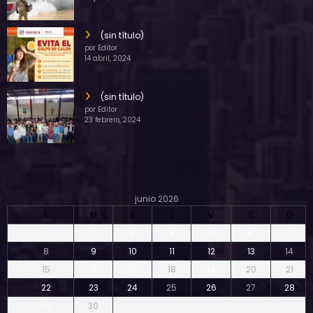
(sin título)
por Editor
14 abril, 2024
(sin título)
por Editor
23 febrero, 2024
junio 2026
L
M
X
J
V
S
D
1
2
3
4
5
6
7
8
9
10
11
12
13
14
15
16
17
18
19
20
21
22
23
24
25
26
27
28
29
30