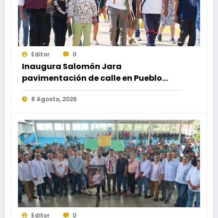
Editor
0
Inaugura Salomón Jara
pavimentación de calle en Pueblo
Nuevo; fortalece movilidad y
8 Agosto, 2026
conectividad
Editor
0