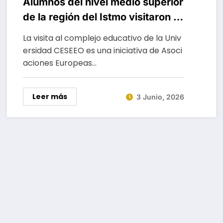
Alumnos del nivel medio superior
de la región del Istmo visitaron la
construcción del Complejo
La visita al complejo educativo de la Univ
Educativo de la Universidad
ersidad CESEEO es una iniciativa de Asoci
CESEEO.
aciones Europeas…
Leer más
3 Junio, 2026