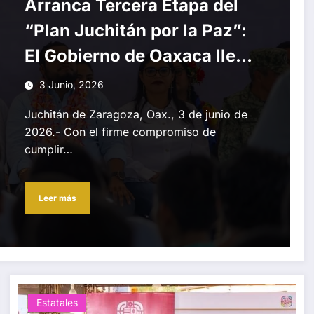
Arranca Tercera Etapa del
“Plan Juchitán por la Paz”:
El Gobierno de Oaxaca lleva
bienestar y justicia
3 Junio, 2026
directamente a los hogares
Juchitán de Zaragoza, Oax., 3 de junio de
juchitecos
2026.- Con el firme compromiso de
cumplir…
Leer más
Estatales