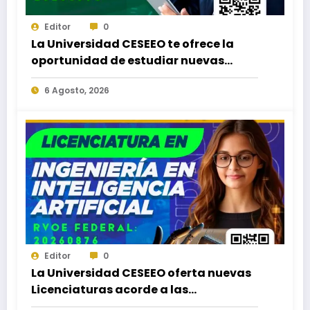
Editor
0
La Universidad CESEEO te ofrece la
oportunidad de estudiar nuevas
Licenciaturas en los Campus Oaxaca,
6 Agosto, 2026
Puerto Escondido, Ixtepec y en la
Matriz Juchitán.
Editor
0
La Universidad CESEEO oferta nuevas
Licenciaturas acorde a las
necesidades educativas de los