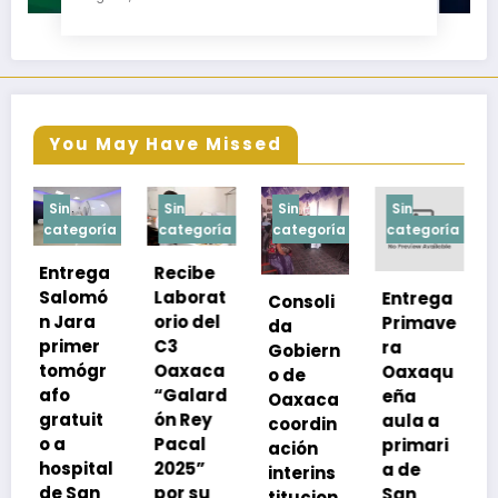
Escondido, Ixtepec y en la Matriz Juchitán.
You May Have Missed
Sin
Sin
Sin
Sin
ía
categoría
categoría
categoría
categoría
a
Recibe
ó
Laborat
Entrega
Consoli
Exhorta
orio del
Primave
da
SSO a
C3
ra
Gobiern
vacuna
r
Oaxaca
Oaxaqu
o de
rse de
“Galard
eña
Oaxaca
neumoc
ón Rey
aula a
coordin
oco
Pacal
primari
ación
para
l
2025”
a de
interins
preveni
por su
San
titucion
r la