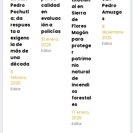
calidad
Pedro
al en
neumon
l
en
Amuzgo
Sierra
ía
evaluac
s
de
13
s
ión a
Flores
8
noviembre,
policías
diciembre,
2025
Magón
2025
c
Editor
para
31 enero,
Editor
2026
protege
e
Editor
r
patrimo
a
nio
natural
de
incendi
os
forestal
es
17 enero,
2026
Editor