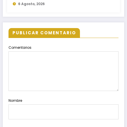
6 Agosto, 2026
egresados de escuelas del nivel medio
superior
PUBLICAR COMENTARIO
Comentarios
Nombre