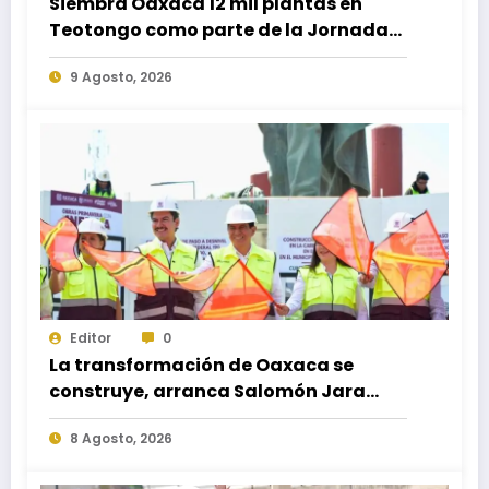
Siembra Oaxaca 12 mil plantas en
Teotongo como parte de la Jornada
Nacional de Reforestación 2026
9 Agosto, 2026
Editor
0
La transformación de Oaxaca se
construye, arranca Salomón Jara
obra del paso a desnivel en la
8 Agosto, 2026
carretera federal 190 kilómetro 184 +
300