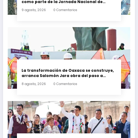
como parte de la Jornada Nacional de
Reforestación 2026
9 agosto, 2026
0 Comentarios
La transformación de Oaxaca se construye,
arranca Salomón Jara obra del paso a
desnivel en la carretera federal 190
8 agosto, 2026
0 Comentarios
kilómetro 184 + 300