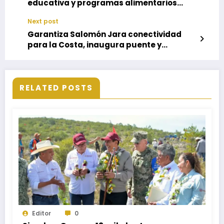
educativa y programas alimentarios
para el bienestar de San Juan ÑumÍ
Next post
Garantiza Salomón Jara conectividad
para la Costa, inaugura puente y
carreteras
RELATED POSTS
Editor
0