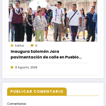
Editor
0
Inaugura Salomón Jara
pavimentación de calle en Pueblo
Nuevo; fortalece movilidad y
8 Agosto, 2026
conectividad
PUBLICAR COMENTARIO
Comentarios