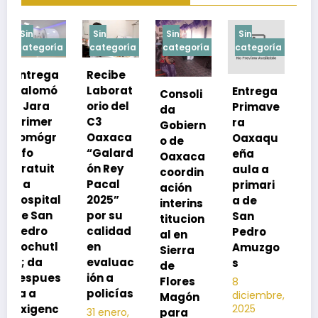
Sin
Sin
Sin
Sin
a
categoría
categoría
categoría
categoría
Recibe
Laborat
Entrega
Consoli
Exhorta
orio del
Primave
da
SSO a
C3
ra
Gobiern
vacuna
Oaxaca
Oaxaqu
o de
rse de
“Galard
eña
Oaxaca
neumoc
ón Rey
aula a
coordin
oco
Pacal
primari
ación
para
l
2025”
a de
interins
preveni
por su
San
titucion
r la
calidad
Pedro
al en
neumon
en
Amuzgo
Sierra
ía
evaluac
s
de
13
s
ión a
Flores
8
noviembre,
policías
diciembre,
2025
Magón
2025
Editor
para
31 enero,