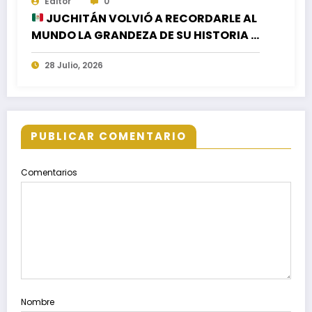
Editor
0
JUCHITÁN VOLVIÓ A RECORDARLE AL
MUNDO LA GRANDEZA DE SU HISTORIA Y
SU CULTURA EN EL CIERRE DE LA
28 Julio, 2026
GUELAGUETZA 2026
PUBLICAR COMENTARIO
Comentarios
Nombre