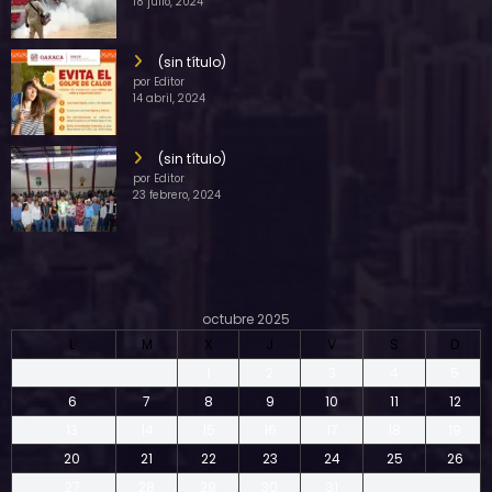
18 julio, 2024
(sin título)
por Editor
14 abril, 2024
(sin título)
por Editor
23 febrero, 2024
octubre 2025
L
M
X
J
V
S
D
1
2
3
4
5
6
7
8
9
10
11
12
13
14
15
16
17
18
19
20
21
22
23
24
25
26
27
28
29
30
31