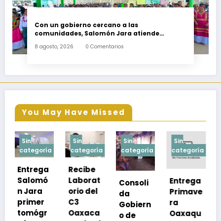
Con un gobierno cercano a las
comunidades, Salomón Jara atiende
necesidades apremiantes de San Miguel
8 agosto, 2026
0 Comentarios
Tenango
You May Have Missed
Sin
Sin
Sin
Sin
a
categoría
categoría
categoría
categoría
Recibe
Laborat
Entrega
Consoli
Exhorta
orio del
Primave
da
SSO a
C3
ra
Gobiern
vacuna
Oaxaca
Oaxaqu
o de
rse de