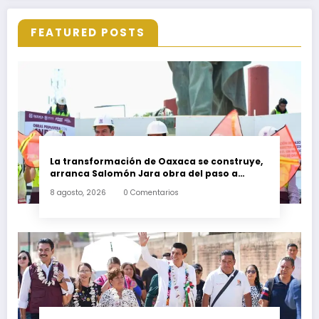
FEATURED POSTS
La transformación de Oaxaca se construye,
arranca Salomón Jara obra del paso a
desnivel en la carretera federal 190
8 agosto, 2026
0 Comentarios
kilómetro 184 + 300