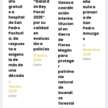
“Galard
eña
Oaxaca
neumoc
ón Rey
aula a
coordin
oco
Pacal
primari
ación
para
l
2025”
a de
interins
preveni
por su
San
titucion
r la
calidad
Pedro
al en
neumon
en
Amuzgo
Sierra
ía
evaluac
s
de
13
s
ión a
Flores
8
noviembre,
policías
diciembre,
2025
Magón
2025
Editor
para
31 enero,
Editor
2026
protege
Editor
r
patrimo
nio
natural
de
incendi
os
forestal