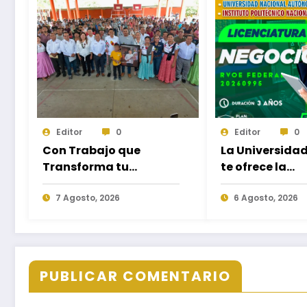
Editor
0
Editor
0
Con Trabajo que
La Universida
Transforma tu
te ofrece la
Municipio, Salomón
oportunidad 
Jara impulsa el
7 Agosto, 2026
estudiar nuev
6 Agosto, 2026
desarrollo de Santiago
Licenciaturas 
Minas
Campus Oaxa
Puerto Escond
Ixtepec y en la
PUBLICAR COMENTARIO
Juchitán.