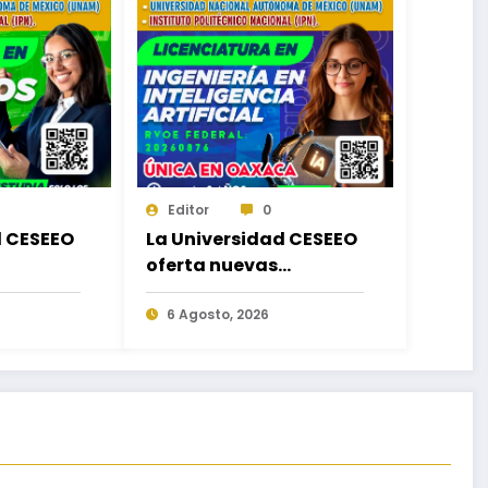
Editor
0
d CESEEO
La Universidad CESEEO
oferta nuevas
de
Licenciaturas acorde a
as
las necesidades
6 Agosto, 2026
en los
educativas de los
ca,
egresados de escuelas
ido,
del nivel medio
 Matriz
superior