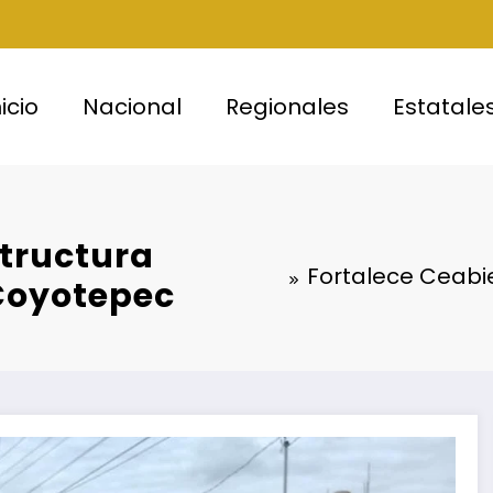
nicio
Nacional
Regionales
Estatale
structura
Fortalece Ceabie
 Coyotepec