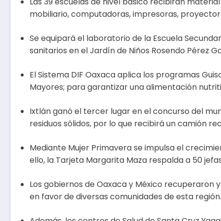
Las 39 escuelas de nivel básico recibirán material
mobiliario, computadoras, impresoras, proyectore
Se equipará el laboratorio de la Escuela Secunda
sanitarios en el Jardín de Niños Rosendo Pérez Ga
El Sistema DIF Oaxaca aplica los programas Guiso
Mayores; para garantizar una alimentación nutriti
Ixtlán ganó el tercer lugar en el concurso del mu
residuos sólidos, por lo que recibirá un camión re
Mediante Mujer Primavera se impulsa el crecim
ello, la Tarjeta Margarita Maza respalda a 50 jefas
Los gobiernos de Oaxaca y México recuperaron y p
en favor de diversas comunidades de esta región
Además, los centros de Salud de Santa Cruz Yaga