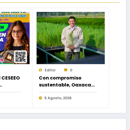
Editor
0
d CESEEO
Con compromiso
sustentable, Oaxaca
acorde a
hará equipo en la
es
Jornada Nacional de
5 Agosto, 2026
los
Reforestación 2026
escuelas
o