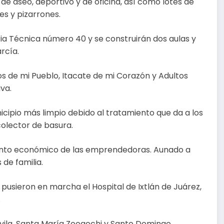
 de aseo, deportivo y de oficina, así como lotes de
s y pizarrones.
ria Técnica número 40 y se construirán dos aulas y
rcía.
s de mi Pueblo, Itacate de mi Corazón y Adultos
va.
nicipio más limpio debido al tratamiento que da a los
colector de basura.
iento económico de las emprendedoras. Aunado a
 de familia.
usieron en marcha el Hospital de Ixtlán de Juárez,
.
vila, Santa María Zoogochi y Santo Domingo