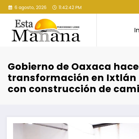
Saltar
6 agosto, 2026
11:42:43 PM
al
contenido
I
Gobierno de Oaxaca hace 
transformación en Ixtlán
con construcción de cam