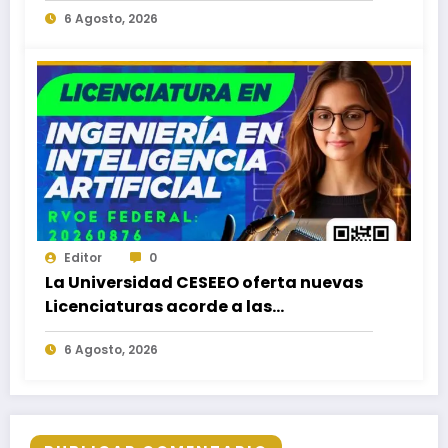
6 Agosto, 2026
Puerto Escondido, Ixtepec y en la
Matriz Juchitán.
Editor
0
La Universidad CESEEO oferta nuevas
Licenciaturas acorde a las
necesidades educativas de los
6 Agosto, 2026
egresados de escuelas del nivel medio
superior