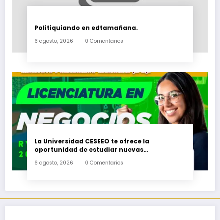
Politiquiando en edtamañana.
6 agosto, 2026
0 Comentarios
La Universidad CESEEO te ofrece la
oportunidad de estudiar nuevas
Licenciaturas en los Campus Oaxaca, Puerto
6 agosto, 2026
0 Comentarios
Escondido, Ixtepec y en la Matriz Juchitán.