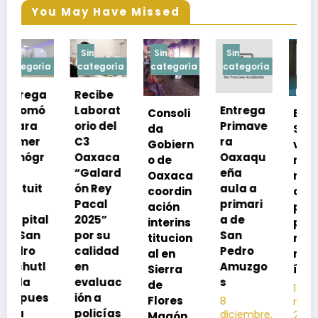
You May Have Missed
Sin
Sin
Sin
Sin
a
categoría
categoría
categoría
categoría
Recibe
Laborat
Entrega
Consoli
Exhorta
orio del
Primave
da
SSO a
C3
ra
Gobiern
vacuna
Oaxaca
Oaxaqu
o de
rse de
“Galard
eña
Oaxaca
neumoc
ón Rey
aula a
coordin
oco
Pacal
primari
ación
para
l
2025”
a de
interins
preveni
por su
San
titucion
r la
calidad
Pedro
al en
neumon
en
Amuzgo
Sierra
ía
evaluac
s
de
13
s
ión a
Flores
8
noviembre,
policías
diciembre,
2025
Magón