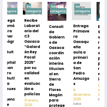
Sin
Sin
Sin
Sin
a
categoría
categoría
categoría
categoría
Recibe
Laborat
Entrega
Consoli
Exhorta
orio del
Primave
da
SSO a
C3
ra
Gobiern
vacuna
Oaxaca
Oaxaqu
o de
rse de
“Galard
eña
Oaxaca
neumoc
ón Rey
aula a
coordin
oco
Pacal
primari
ación
para
l
2025”
a de
interins
preveni
por su
San
titucion
r la
calidad
Pedro
al en
neumon
en
Amuzgo
Sierra
ía
evaluac
s
de
13
s
ión a
Flores
8
noviembre,
policías
diciembre,
2025
Magón
2025
Editor
para
31 enero,
Editor
2026
protege