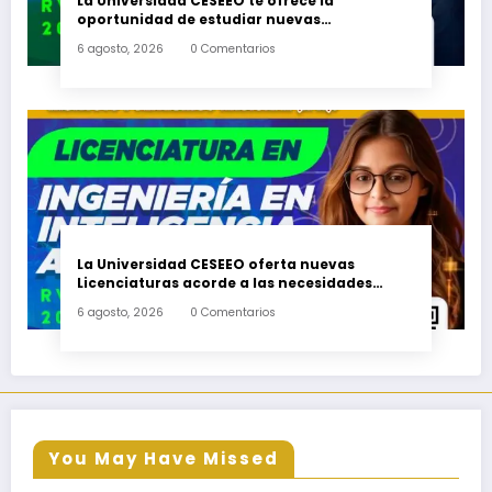
La Universidad CESEEO te ofrece la
oportunidad de estudiar nuevas
Licenciaturas en los Campus Oaxaca, Puerto
6 agosto, 2026
0 Comentarios
Escondido, Ixtepec y en la Matriz Juchitán.
La Universidad CESEEO oferta nuevas
Licenciaturas acorde a las necesidades
educativas de los egresados de escuelas del
6 agosto, 2026
0 Comentarios
nivel medio superior
You May Have Missed