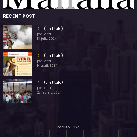
RECENT POST
(sin título)
por Editor
18 julio, 2024
(sin título)
por Editor
14 abril, 2024
(sin título)
por Editor
23 febrero, 2024
marzo 2024
L
M
X
J
V
S
D