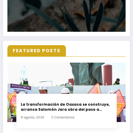
FEATURED POSTS
La transformación de Oaxaca se construye,
arranca Salomón Jara obra del paso a
desnivel en la carretera federal 190
8 agosto, 2026
0 Comentarios
kilómetro 184 + 300