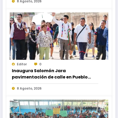
8 Agosto, 2026
carretera federal 190 kilómetro 184 +
300
Editor
0
Inaugura Salomón Jara
pavimentación de calle en Pueblo
Nuevo; fortalece movilidad y
8 Agosto, 2026
conectividad