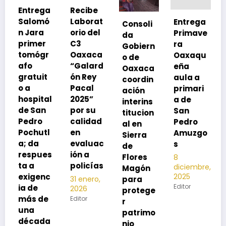
a
Recibe
Laborat
Entrega
Consoli
Exhorta
orio del
Primave
da
SSO a
C3
ra
Gobiern
vacuna
Oaxaca
Oaxaqu
o de
rse de
“Galard
eña
Oaxaca
neumoc
ón Rey
aula a
coordin
oco
Pacal
primari
ación
para
l
2025”
a de
interins
preveni
por su
San
titucion
r la
calidad
Pedro
al en
neumon
l
en
Amuzgo
Sierra
ía
evaluac
s
de
13
s
ión a
Flores
8
noviembre,
policías
diciembre,
2025
Magón
2025
c
Editor
para
31 enero,
Editor
2026
protege
Editor
r
patrimo
a
nio