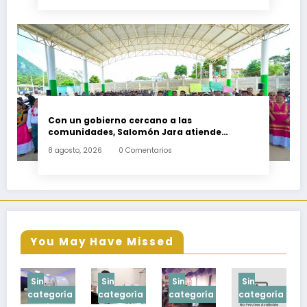
Con un gobierno cercano a las
comunidades, Salomón Jara atiende
necesidades apremiantes de San Miguel
8 agosto, 2026
0 Comentarios
Tenango
You May Have Missed
Sin
Sin
Sin
Sin
ía
categoría
categoría
categoría
categoría