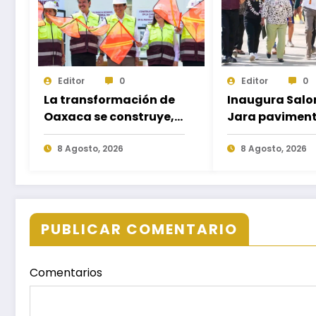
Editor
0
Editor
0
La transformación de
Inaugura Sal
Oaxaca se construye,
Jara pavimen
arranca Salomón Jara
de calle en Pu
obra del paso a
8 Agosto, 2026
Nuevo; fortale
8 Agosto, 2026
desnivel en la
movilidad y
carretera federal 190
conectividad
kilómetro 184 + 300
PUBLICAR COMENTARIO
Comentarios