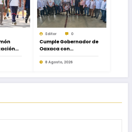
Editor
0
omón
Cumple Gobernador de
tación
Oaxaca con
eblo
rehabilitación de
ce
carretera de Santa
8 Agosto, 2026
María Ecatepec