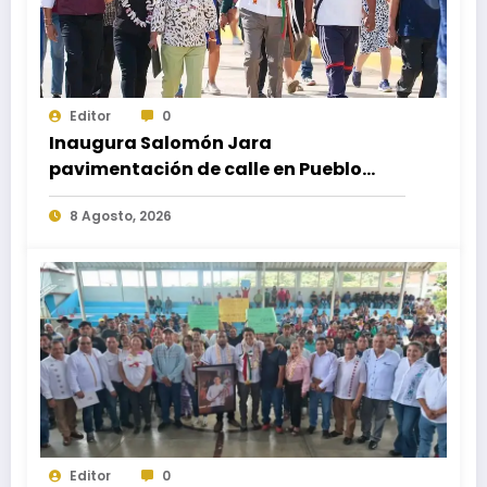
Editor
0
Inaugura Salomón Jara
pavimentación de calle en Pueblo
Nuevo; fortalece movilidad y
8 Agosto, 2026
conectividad
Editor
0