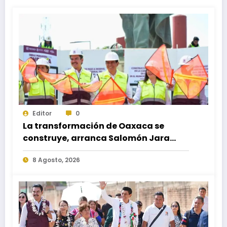
Editor
0
La transformación de Oaxaca se
construye, arranca Salomón Jara
obra del paso a desnivel en la
8 Agosto, 2026
carretera federal 190 kilómetro 184 +
300