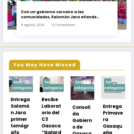
Con un gobierno cercano a las
comunidades, Salomón Jara atiende
necesidades apremiantes de San Miguel
8 agosto, 2026
0 Comentarios
Tenango
You May Have Missed
Sin
Sin
Sin
Sin
ía
categoría
categoría
categoría
categoría
a
Recibe
Laborat
Entrega
Consoli
Exhorta
orio del
Primave
da
SSO a
C3
ra
Gobiern
vacuna
Oaxaca
Oaxaqu
o de
rse de
“Galard
eña
Oaxaca
neumoc