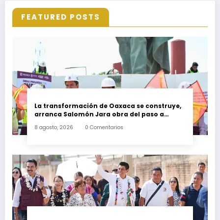
FEATURED POSTS
La transformación de Oaxaca se construye,
arranca Salomón Jara obra del paso a
desnivel en la carretera federal 190
8 agosto, 2026
0 Comentarios
kilómetro 184 + 300