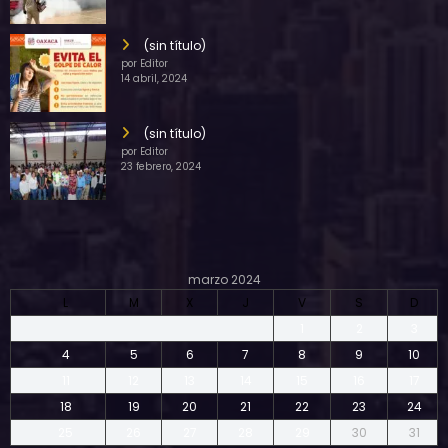
(sin título)
por Editor
14 abril, 2024
(sin título)
por Editor
23 febrero, 2024
marzo 2024
L
M
X
J
V
S
D
1
2
3
4
5
6
7
8
9
10
11
12
13
14
15
16
17
18
19
20
21
22
23
24
25
26
27
28
29
30
31