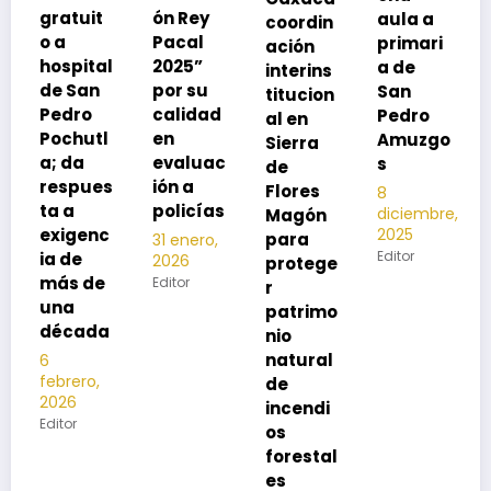
ón Rey
aula a
coordin
oco
Pacal
primari
ación
para
l
2025”
a de
interins
preveni
por su
San
titucion
r la
calidad
Pedro
al en
neumon
l
en
Amuzgo
Sierra
ía
evaluac
s
de
13
s
ión a
Flores
8
noviembre,
policías
diciembre,
2025
Magón
2025
c
Editor
para
31 enero,
Editor
2026
protege
Editor
r
patrimo
a
nio
natural
de
incendi
os
forestal
es