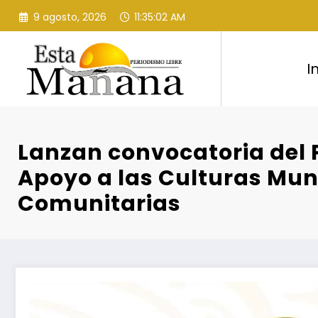
Saltar
9 agosto, 2026
11:35:03 AM
al
contenido
I
Lanzan convocatoria del
Apoyo a las Culturas Mun
Comunitarias