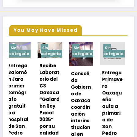
You May Have Missed
Sin
Sin
Sin
Sin
a
categoría
categoría
categoría
categoría
Recibe
Laborat
Entrega
Consoli
Exhorta
orio del
Primave
da
SSO a
C3
ra
Gobiern
vacuna
Oaxaca
Oaxaqu
o de
rse de
“Galard
eña
Oaxaca
neumoc
ón Rey
aula a
coordin
oco
Pacal
primari
ación
para
l
2025”
a de
interins
preveni
por su
San
titucion
r la
calidad
Pedro
al en
neumon