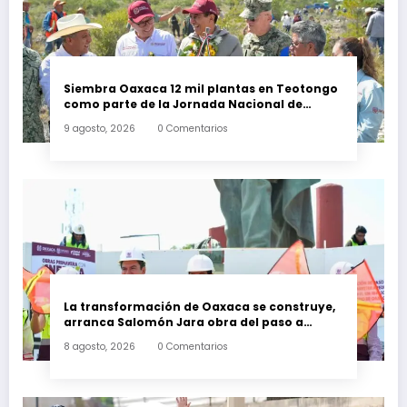
Siembra Oaxaca 12 mil plantas en Teotongo
como parte de la Jornada Nacional de
Reforestación 2026
9 agosto, 2026
0 Comentarios
La transformación de Oaxaca se construye,
arranca Salomón Jara obra del paso a
desnivel en la carretera federal 190
8 agosto, 2026
0 Comentarios
kilómetro 184 + 300