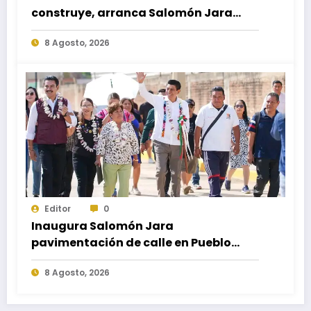
construye, arranca Salomón Jara
obra del paso a desnivel en la
8 Agosto, 2026
carretera federal 190 kilómetro 184 +
300
Editor
0
Inaugura Salomón Jara
pavimentación de calle en Pueblo
Nuevo; fortalece movilidad y
8 Agosto, 2026
conectividad