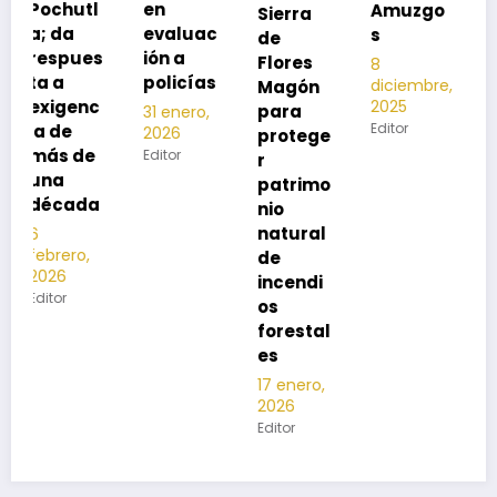
en
Amuzgo
Sierra
ía
evaluac
s
de
13
s
ión a
Flores
8
noviembre,
policías
diciembre,
2025
Magón
2025
Editor
para
31 enero,
Editor
2026
protege
Editor
r
patrimo
nio
natural
de
incendi
os
forestal
es
17 enero,
2026
Editor